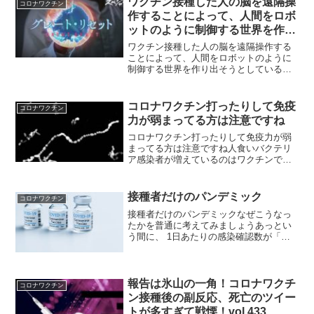
ワクチン接種した人の脳を遠隔操
コロナワクチン
したら、著名な心臓専門医...
作することによって、人間をロボ
ットのように制御する世界を作り
出そうとしている
ワクチン接種した人の脳を遠隔操作する
ことによって、人間をロボットのように
制御する世界を作り出そうとしているワ
クチン接種は磁気を帯びた脂質ナノ粒子
を体内に入れ込むことが目的…その磁気
を帯びた脂質ナノ粒子というのは人工知
コロナワクチン打ったりして免疫
コロナワクチン
能竹下雅敏氏からの情報で...
力が弱まってる方は注意ですね
コロナワクチン打ったりして免疫力が弱
まってる方は注意ですね人食いバクテリ
ア感染者が増えているのはワクチンで免
疫力が弱っているから。コミュニティノ
ートは役に立たない情報ばかりなので注
意しましょう。
接種者だけのパンデミック
コロナワクチン
接種者だけのパンデミックなぜこうなっ
たかを普通に考えてみましょうあっとい
う間に、 1日あたりの感染確認数が「過
去最大を更新」した日本ですが、「なん
でこうなった？」ということを、そろそ
ろ本気で考えないと、この次の流行波は
さらに激しくなってしま...
報告は氷山の一角！コロナワクチ
コロナワクチン
ン接種後の副反応、死亡のツイー
トが多すぎて戦慄！vol.433