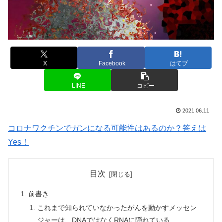
X
Facebook
はてブ
LINE
コピー
2021.06.11
コロナワクチンでガンになる可能性はあるのか？答えは
Yes！
目次
前書き
これまで知られていなかったがんを動かすメッセン
ジャーは、DNAではなくRNAに隠れている