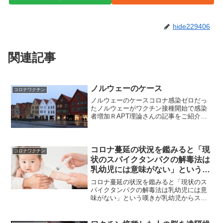
hide229406
関連記事
ノルウェーのケース
コロナワクチン
ノルウェーのケースコロナ感染ゼロだっ
たノルウェーがワクチン接種開始で感染
者増加ＲAPT理論さんの記事をご紹介し
ますノルウェーでもワクチンを接種した
ために感染者が激増してしまったようで
す。健康な人達に毒ワクチンを接種させ
るのですからこれは明ら...
コロナ蔓延の状況を鑑みると「現
コロナワクチン
状のスパイクタンパクの解毒法は
乳幼児には意味がない」という嘆
きが
コロナ蔓延の状況を鑑みると「現状のス
パイクタンパクの解毒法は乳幼児には意
味がない」という嘆きが乳幼児からスパ
イクを排除するすべがない乳幼児からス
パイクを排除するすべがない先日、アメ
リカのカトリック系のサイトを見ていま