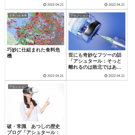
府が答弁
2022.04.21
2022.04.21
世界の出来事
アセンション
巧妙に仕組まれた食料危
世にも奇妙なフツーの話
機
「アシュタール：そっと
離れるのは敗北ではあり
ません」
2022.04.21
2022.04.21
アセンション
破・常識 あつしの歴史
ブログ「アシュタール：