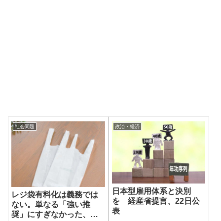
社会問題
政治・経済
日本型雇用体系と決別
レジ袋有料化は義務では
を 経産省提言、22日公
ない。単なる「強い推
表
奨」にすぎなかった、政