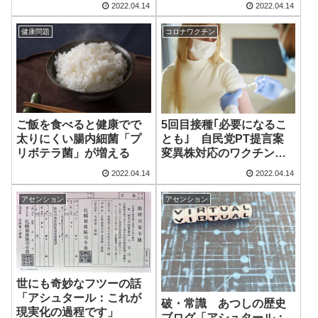
2022.04.14
2022.04.14
健康問題
コロナワクチン
ご飯を食べると健康でで
5回目接種｢必要になるこ
太りにくい腸内細菌「プ
とも｣ 自民党PT提言案
リボテラ菌」が増える
変異株対応のワクチン確
保求める
2022.04.14
2022.04.14
アセンション
アセンション
世にも奇妙なフツーの話
「アシュタール：これが
破・常識 あつしの歴史
現実化の過程です」
ブログ「アシュタール：