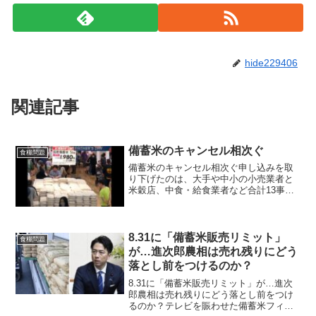
hide229406
関連記事
備蓄米のキャンセル相次ぐ
食糧問題
備蓄米のキャンセル相次ぐ申し込みを取
り下げたのは、大手や中小の小売業者と
米穀店、中食・給食業者など合計13事業
者。申し込み数量を減らしたのは7事業者
だった。 備蓄米のキャンセル相次ぐ
随意契約による政府備蓄米を巡り、事業
者からキャン...
8.31に「備蓄米販売リミット」
食糧問題
が…進次郎農相は売れ残りにどう
落とし前をつけるのか？
8.31に「備蓄米販売リミット」が…進次
郎農相は売れ残りにどう落とし前をつけ
るのか？テレビを賑わせた備蓄米フィー