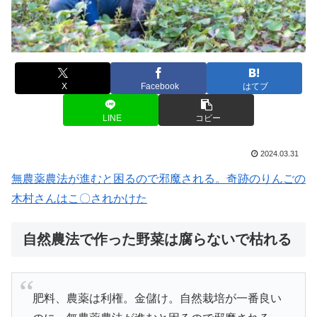
X
Facebook
はてブ
LINE
コピー
2024.03.31
無農薬農法が進むと困るので邪魔される。奇跡のりんごの
木村さんはこ〇されかけた
自然農法で作った野菜は腐らないで枯れる
肥料、農薬は利権。金儲け。自然栽培が一番良い