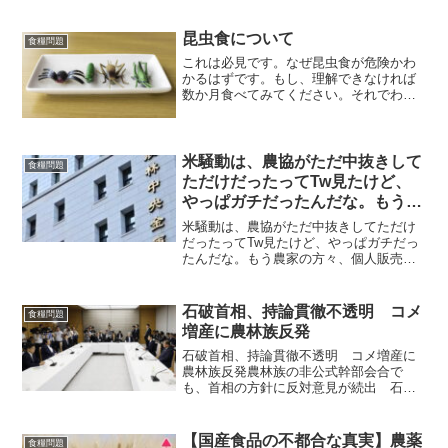
バーは過去の話で、ブーム終焉は米価全
体にも影響を与えている 政府備蓄米が
売れ残っている。日刊ゲンダイ記者が先
昆虫食について
食糧問題
週土曜夜8時過ぎに都...
これは必見です。なぜ昆虫食が危険かわ
かるはずです。もし、理解できなければ
数か月食べてみてください。それでわか
るでしょう。
米騒動は、農協がただ中抜きして
食糧問題
ただけだったってTw見たけど、
やっぱガチだったんだな。もう農
家の方々、個人販売した方が良い
米騒動は、農協がただ中抜きしてただけ
よ。
だったってTw見たけど、やっぱガチだっ
たんだな。もう農家の方々、個人販売し
た方が良いよ。農林中金の1兆5千億円の
穴を埋めるために作為的に値上げされ
た？阿修羅掲示板より＜転載開始＞投稿
石破首相、持論貫徹不透明 コメ
食糧問題
者 イワツバメ 日時 ...
増産に農林族反発
石破首相、持論貫徹不透明 コメ増産に
農林族反発農林族の非公式幹部会合で
も、首相の方針に反対意見が続出 石破
茂首相がコメの増産に踏み切る方針を表
明した。「令和の米騒動」となった価格
高騰を機に、長年の持論である増産に道
【国産食品の不都合な真実】農薬
食糧問題