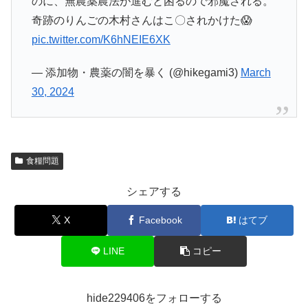
のに、無農薬農法が進むと困るので邪魔される。
奇跡のりんごの木村さんはこ〇されかけた😱
pic.twitter.com/K6hNEIE6XK
— 添加物・農薬の闇を暴く (@hikegami3)
March
30, 2024
食糧問題
シェアする
X
Facebook
はてブ
LINE
コピー
hide229406をフォローする