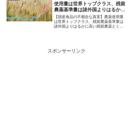
筋を付けたい意向だ。ただ、...
使用量は世界トップクラス、残留
農薬基準量は諸外国よりはるかに
高い
【国産食品の不都合な真実】農薬使用量
は世界トップクラス、残留農薬基準量は
諸外国よりはるかに高い残留農薬とくに
ネオニコチノイド系がガンと認知症との
相関が指摘されている。 日本産は“不合
格”──4月2日、台湾のメディアは日本か
ら輸入したいちご約...
スポンサーリンク