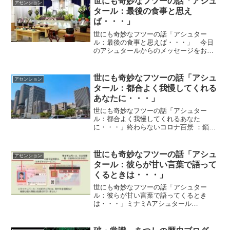
世にも奇妙なフツーの話「アシュ
アセンション
教育で答えは一つだと ...
タール：最後の食事と思え
ば・・・」
世にも奇妙なフツーの話「アシュター
ル：最後の食事と思えば・・・」 今日
のアシュタールからのメッセージをお伝
えしますね＾＾「最後の食事と思えば」
by アシュタール「こんにちは こうし
てお話できることに感謝します。 ”死”を
世にも奇妙なフツーの話「アシュ
アセンション
意識して生きてくださ...
タール：都合よく我慢してくれる
あなたに・・・」
世にも奇妙なフツーの話「アシュター
ル：都合よく我慢してくれるあなた
に・・・」終わらないコロナ百景 ：鎖国
化するアメリカ、すべての自由の剥奪に
乗り出すニュージーランド、そして監視
社会を作ろうとあがく日本とても興味深
世にも奇妙なフツーの話「アシュ
アセンション
い記事でした。記事の全文はi...
タール：彼らが甘い言葉で語って
くるときは・・・」
世にも奇妙なフツーの話「アシュター
ル：彼らが甘い言葉で語ってくるとき
は・・・」ミナミAアシュタール
Radio403「我慢の果てに手に入れたも
の」vol.827 「我慢の果てに手に入れたも
の」vol.828 「長く生きることばかりにフ