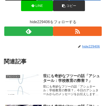
LINE
コピー
hide229406をフォローする
hide229406
関連記事
世にも奇妙なフツーの話「アシュ
アセンション
タール：学校教育の弊害？」
世にも奇妙なフツーの話「アシュター
ル：学校教育の弊害？」今日のアシュタ
ールからのメッセージをお伝えしますね
＾＾ 「学校教育の弊害？」by アシュ
タール「こんにちは こうしてお話でき
ることに感謝します。 あなた達は学校の