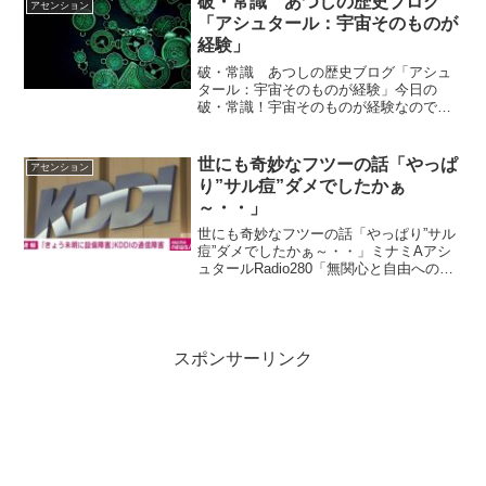
破・常識 あつしの歴史ブログ
アセンション
ォーカス...
「アシュタール：宇宙そのものが
経験」
破・常識 あつしの歴史ブログ「アシュ
タール：宇宙そのものが経験」今日の
破・常識！宇宙そのものが経験なので
す。絶対無限の存在が宇宙なのです。ｂ
ｙアシュタールアシュタールからのメッ
セージ今日のアシュタールからのメッセ
世にも奇妙なフツーの話「やっぱ
アセンション
ージをお伝えします。「宇宙そ...
り”サル痘”ダメでしたかぁ
～・・」
世にも奇妙なフツーの話「やっぱり”サル
痘”ダメでしたかぁ～・・」ミナミAアシ
ュタールRadio280「無関心と自由への介
入」vol.581 「開いてください」vol.582
「無関心と自由への介入」やっぱり”サル
痘”ダメでしたかぁ～・・やっ...
スポンサーリンク