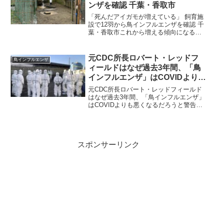
ンザを確認 千葉・香取市
「死んだアイガモが増えている」 飼育施
設で12羽から鳥インフルエンザを確認 千
葉・香取市これから増える傾向になるの
だろうか？ 千葉県は、県内の飼育施設
のアイガモ12羽が高病原性鳥インフルエ
ンザに感染したと発表した。県内で鳥イ
元CDC所長ロバート・レッドフ
鳥インフルエンザ
ンフルエンザが確...
ィールドはなぜ過去3年間、「鳥
インフルエンザ」はCOVIDよりも
悪くなるだろうと警告してきたの
元CDC所長ロバート・レッドフィールド
か？
はなぜ過去3年間、「鳥インフルエンザ」
はCOVIDよりも悪くなるだろうと警告し
てきたのか？裏でうごめくPCR検査や治
療薬で金を稼ぐ手段としての鳥インフル
これね…嫌なことしか浮かばないウイル
スは存在しない...
スポンサーリンク