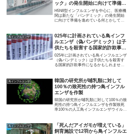
ック」の発生開始に向けて準備を
進めている
H5N8型インフルエンザを中心に、医療機
関は新たな「パンデミック」の発生開始
に向けて準備を進めている何とかしてパ
ンデミックを発生させたいと必死なよう
です！パンデミック2.0の準備完了： FDA
がCOVIDワクチンと同様にmRNA鳥イン
025年に計画されている鳥インフ
鳥インフルエンザ
フルエ...
ルエンザ（偽パンデミック）は子
供たちを殺害する国家的詐欺事件
になるかもしれません。
025年に計画されている鳥インフルエンザ
（偽パンデミック）は子供たちを殺害す
る国家的詐欺事件になるかもしれませ
ん。最後の方にあります。Covidワクチン
を何度か接種したことで免疫がかなり低
下した人々が何度も体調を崩す状況に陥
韓国の研究所が哺乳類に対して
鳥インフルエンザ
っており、彼らが...
100％の致死性の持つ鳥インフル
エンザを作製
韓国の研究所が哺乳類に対して100％の致
死性の持つ鳥インフルエンザを作製致死
率100％の人工鳥インフルエンザウイルス
が作成され、感染マスは100％死亡、接触
したマウスの半分が死亡。こういう研究
は止めさせるべきです。韓国の大学の研
「死んだアイガモが増えている」
鳥インフルエンザ
究者たちが、...
飼育施設で12羽から鳥インフルエ