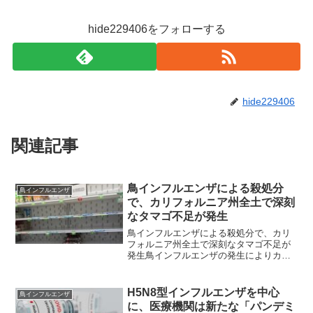
hide229406をフォローする
hide229406
関連記事
鳥インフルエンザによる殺処分
鳥インフルエンザ
で、カリフォルニア州全土で深刻
なタマゴ不足が発生
鳥インフルエンザによる殺処分で、カリ
フォルニア州全土で深刻なタマゴ不足が
発生鳥インフルエンザの発生によりカリ
フォルニアで卵不足、価格高騰最近の鳥
インフルエンザの発生は卵の価格を高騰
させているだけでなく、カリフォルニア
H5N8型インフルエンザを中心
鳥インフルエンザ
全土で卵不足を引き起こし...
に、医療機関は新たな「パンデミ