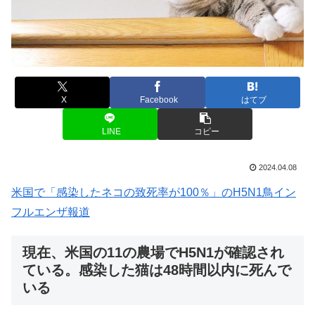
X
Facebook
はてブ
LINE
コピー
2024.04.08
米国で「感染したネコの致死率が100％」のH5N1鳥イン
フルエンザ報道
現在、米国の11の農場でH5N1が確認され
ている。感染した猫は48時間以内に死んで
いる