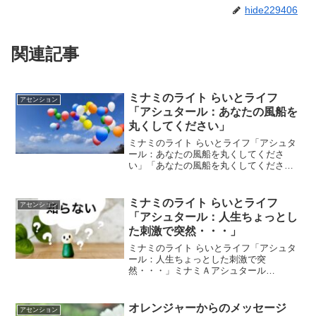
hide229406
関連記事
ミナミのライト らいとライフ
アセンション
「アシュタール：あなたの風船を
丸くしてください」
ミナミのライト らいとライフ「アシュタ
ール：あなたの風船を丸くしてくださ
い」「あなたの風船を丸くしてくださ
い」by アシュタール今日のアシュター
ルからのメッセージをお伝えしますね＾
＾「こんにちは こうしてお話できるこ
ミナミのライト らいとライフ
アセンション
とに感謝します。あなたの...
「アシュタール：人生ちょっとし
た刺激で突然・・・」
ミナミのライト らいとライフ「アシュタ
ール：人生ちょっとした刺激で突
然・・・」ミナミＡアシュタール
Radio675「波動領域が違うと影響を受け
なくなる?? 」vol.1371 「波動領域が違う
と影響を受けなくなる?? 」vol.1372 「...
オレンジャーからのメッセージ
アセンション