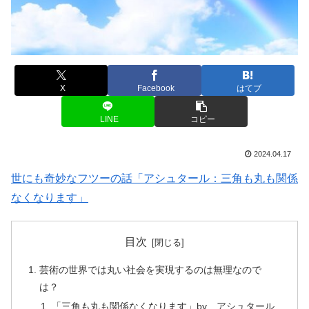
X
Facebook
はてブ
LINE
コピー
2024.04.17
世にも奇妙なフツーの話「アシュタール：三角も丸も関係
なくなります」
目次
芸術の世界では丸い社会を実現するのは無理なので
は？
「三角も丸も関係なくなります」by アシュタール