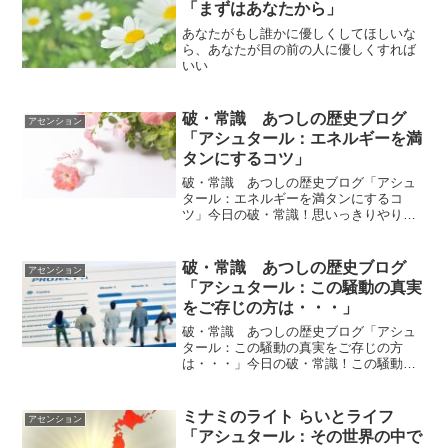
「まずはあなたから」
あなたがもし誰かに優しくしてほしいな
ら、あなたが目の前の人に優しくすれば
いい
破・常識 あつしの歴史ブログ
アセンション
「アシュタール：エネルギーを満
タンにするコツ」
破・常識 あつしの歴史ブログ「アシュ
タール：エネルギーを満タンにするコ
ツ」今日の破・常識！思いっきりやりた
いと思う事をやってください。それがエ
ネルギーを満タンにするコツです。ｂｙ
アシュタールアシュタールからのメッセ
破・常識 あつしの歴史ブログ
アセンション
ージ今日のアシュタールから...
「アシュタール：この騒動の真実
をご存じの方は・・・」
破・常識 あつしの歴史ブログ「アシュ
タール：この騒動の真実をご存じの方
は・・・」今日の破・常識！この騒動の
真実を知っている方はエネルギーで叫ん
でいてください。ｂｙアシュタールアシ
ュタールからのメッセージ今日のアシュ
ミナミのライト らいとライフ
アセンション
タールからのメッセージをお...
「アシュタール：その世界の中で