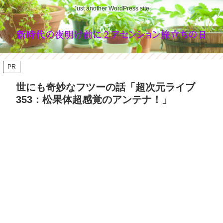
Just another WordPress site
PR
世にも奇妙なフツーの話「超次元ライブ
353：松果体超感覚のアンテナ！」