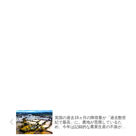
英国の過去18ヵ月の降雨量が「過去数世
紀で最高」に。農地が荒廃しているた
め、今年は記録的な農業生産の不振が予
測される模様