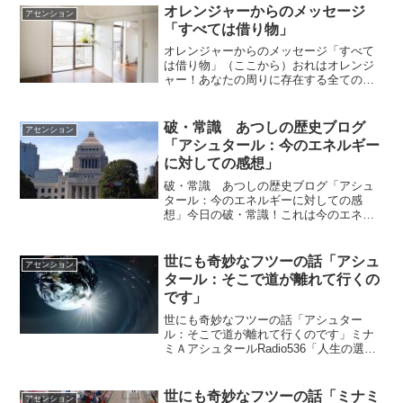
院選で自民党が大敗するのではないかと
オレンジャーからのメッセージ
アセンション
思われます。これ...
「すべては借り物」
オレンジャーからのメッセージ「すべて
は借り物」（ここから）おれはオレンジ
ャー！あなたの周りに存在する全てのも
のは地球からの借り物家や車や様々なも
のを所有していたとしてもそれらはいず
れ地球へと還っていくあなたがもしあな
破・常識 あつしの歴史ブログ
アセンション
たの所有物でした自分のこ...
「アシュタール：今のエネルギー
に対しての感想」
破・常識 あつしの歴史ブログ「アシュ
タール：今のエネルギーに対しての感
想」今日の破・常識！これは今のエネル
ギーに対しての感想ですが・・（予測で
はありませんのでご理解くださいね）ｂ
ｙアシュタールアシュタールからのメッ
世にも奇妙なフツーの話「アシュ
アセンション
セージ今日のアシュタールか...
タール：そこで道が離れて行くの
です」
世にも奇妙なフツーの話「アシュター
ル：そこで道が離れて行くのです」ミナ
ミＡアシュタールRadio536「人生の選択
の時！」vol.1093 「人生の選択の時！」
vol.1094 「それ本当に必要ですか？」最
近、スーパーの品ぞろえが変わってき...
世にも奇妙なフツーの話「ミナミ
アセンション