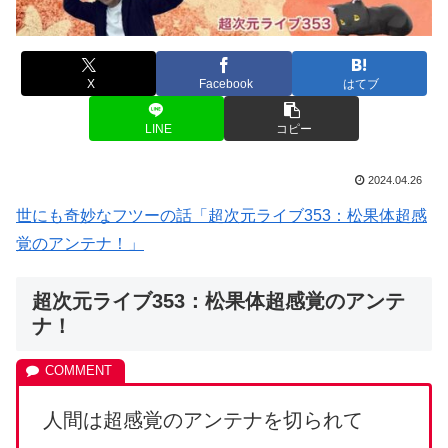
X
Facebook
はてブ
LINE
コピー
2024.04.26
世にも奇妙なフツーの話「超次元ライブ353：松果体超感
覚のアンテナ！」
超次元ライブ353：松果体超感覚のアンテ
ナ！
人間は超感覚のアンテナを切られて