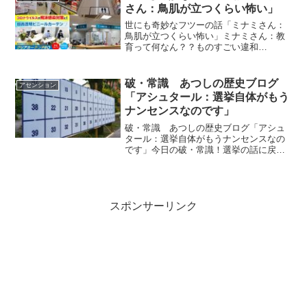
さん：鳥肌が立つくらい怖い」
世にも奇妙なフツーの話「ミナミさん：
鳥肌が立つくらい怖い」ミナミさん：教
育って何なん？？ものすごい違和
感・・・福岡の小中学校での様子だそう
で・・フェイスシールドにマスクっ
て・・大阪でも市内の小中学校の児童生
破・常識 あつしの歴史ブログ
アセンション
徒約16万5千人と教員に顔を覆うフ...
「アシュタール：選挙自体がもう
ナンセンスなのです」
破・常識 あつしの歴史ブログ「アシュ
タール：選挙自体がもうナンセンスなの
です」今日の破・常識！選挙の話に戻り
ますが選挙自体がもうナンセンスなので
す。ｂｙアシュタールアシュタールから
のメッセージ今日のアシュタールからの
メッセージをお伝えします...
スポンサーリンク