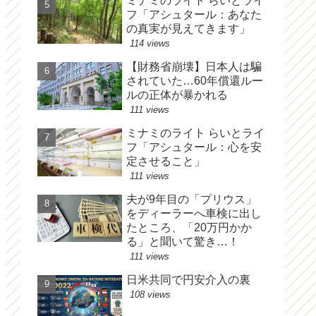
ミナミのライト らいとライ
フ「アシュタール：あなた
の真実が見えてきます」
114 views
【財務省崩壊】日本人は騙
されていた…60年償還ルー
ルの正体が暴かれる
111 views
ミナミのライト らいとライ
フ「アシュタール：心を安
定させること」
111 views
夫が9年目の「プリウス」
をディーラーへ車検に出し
たところ、「20万円かか
る」と聞いて驚き…！
111 views
日米共同で円安介入の裏
108 views