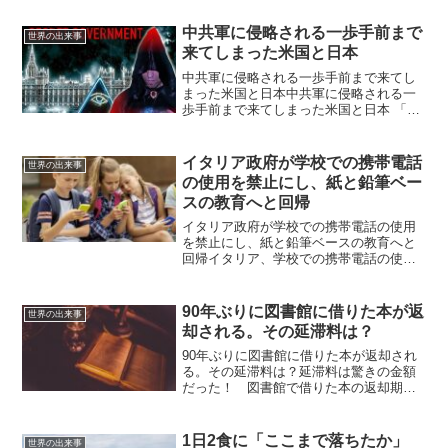
中共軍に侵略される一歩手前まで
世界の出来事
来てしまった米国と日本
中共軍に侵略される一歩手前まで来てし
まった米国と日本中共軍に侵略される一
歩手前まで来てしまった米国と日本 「ア
メリカの地底政府」(報知新聞 1941の記
事)。自民党の石破茂クラスの議員なら、
ディープステートなど、とっくの昔に研
イタリア政府が学校での携帯電話
世界の出来事
究しているはず...
の使用を禁止にし、紙と鉛筆ベー
スの教育へと回帰
イタリア政府が学校での携帯電話の使用
を禁止にし、紙と鉛筆ベースの教育へと
回帰イタリア、学校での携帯電話の使用
を禁止 イタリアは来年度（今年 9月）
から、教育目的を含め、学校内での携帯
電話の使用を禁止する予定だ。この決定
90年ぶりに図書館に借りた本が返
世界の出来事
は先週ジュゼッペ・ヴァ...
却される。その延滞料は？
90年ぶりに図書館に借りた本が返却され
る。その延滞料は？延滞料は驚きの金額
だった！ 図書館で借りた本の返却期間
を過ぎれば、通常延滞料金を払わなけれ
ばならない。 アメリカのニューヨーク
郊外にある図書館では、90年前に貸し出
1日2食に「ここまで落ちたか」
世界の出来事