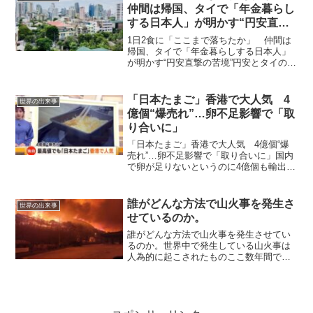
した本が最近返却され...
仲間は帰国、タイで「年金暮らし
する日本人」が明かす“円安直撃
の苦境”
1日2食に「ここまで落ちたか」 仲間は
帰国、タイで「年金暮らしする日本人」
が明かす“円安直撃の苦境”円安とタイの物
価高で円の価値が3割減！20万円が14万円
に下がる！暮らしていけないと日本に戻
る人も・・・。デイリー新潮：1日2食に
「日本たまご」香港で大人気 4
世界の出来事
「ここまで...
億個“爆売れ”…卵不足影響で「取
り合いに」
「日本たまご」香港で大人気 4億個“爆
売れ”…卵不足影響で「取り合いに」国内
で卵が足りないというのに4億個も輸出と
は！？卵の価格が過去最高値を更新する
なか、年間およそ4億個もの「日本の卵」
が輸出されているのが香港です。香港市
誰がどんな方法で山火事を発生さ
世界の出来事
民を虜にした日本...
せているのか。
誰がどんな方法で山火事を発生させてい
るのか。世界中で発生している山火事は
人為的に起こされたものここ数年間で大
規模火災や山火事が世界中で増えていま
す。数年前までは主に米国（カリフォル
ニアなど）で山火事が頻発していました
が、当時から、樹木や住宅...