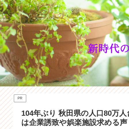
PR
104年ぶり 秋田県の人口80万人
は企業誘致や娯楽施設求める声