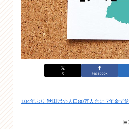
X
Facebook
104年ぶり 秋田県の人口80万人台に 7年余
目