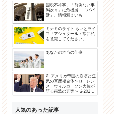
国税不祥事、「前例ない事
態次々」に危機感 「パパ
活」、情報漏えいも
ミナミのライト らいとライ
フ「アシュタール：常に私
を意識してください」
あなたの本当の仕事
🌸 アメリカ帝国の崩壊と狂
気の軍産複合体〜ローレン
ス・ウィルカーソン大佐が
語る衝撃の真実〜 🌸2026
年8月6日
人気のあった記事