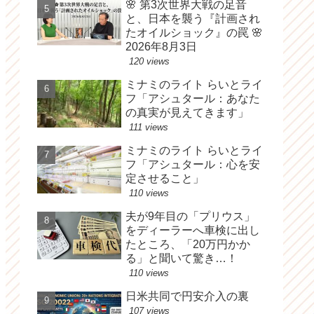
🌸 第3次世界大戦の足音
と、日本を襲う『計画され
たオイルショック』の罠 🌸
2026年8月3日
120 views
ミナミのライト らいとライ
フ「アシュタール：あなた
の真実が見えてきます」
111 views
ミナミのライト らいとライ
フ「アシュタール：心を安
定させること」
110 views
夫が9年目の「プリウス」
をディーラーへ車検に出し
たところ、「20万円かか
る」と聞いて驚き…！
110 views
日米共同で円安介入の裏
107 views