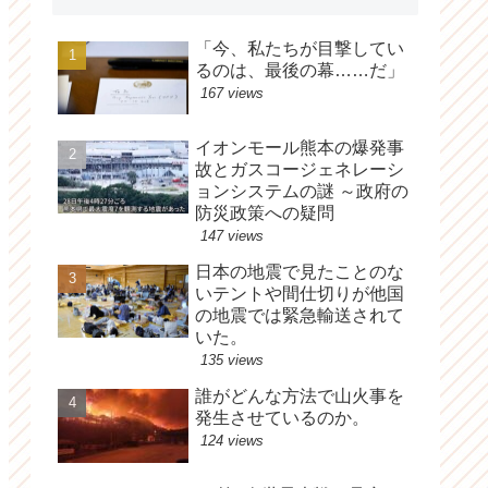
「今、私たちが目撃してい
るのは、最後の幕……だ」
167 views
イオンモール熊本の爆発事
故とガスコージェネレーシ
ョンシステムの謎 ～政府の
防災政策への疑問
147 views
日本の地震で見たことのな
いテントや間仕切りが他国
の地震では緊急輸送されて
いた。
135 views
誰がどんな方法で山火事を
発生させているのか。
124 views