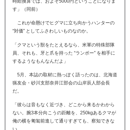
時給換算では、およそ5000円ということになりま
す」（同前）
これが命懸けでヒグマに立ち向かうハンターの
“対価” としてふさわしいものなのか。
「クマという獣をたとえるなら、米軍の特殊部隊
員、それも、牙と爪を持った “ランボー” を相手に
するようなもんなんだよ」
5月、本誌の取材に熱っぽく語ったのは、北海道
猟友会・砂川支部奈井江部会の山岸辰人部会長
だ。
「彼らは音もなく近づき、どこから来るかわから
ない。腕3本分向こうの距離を、250kgあるクマが
俺の横を匍匐前進して通りすぎても、察知できな
い。