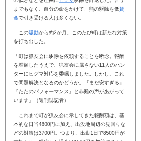
の低さなどを理由に
ヒグマ
駆除を辞退した。言う
までもなく、自分の命をかけて、熊の駆除を低
賃
金
で引き受ける人は多くない。
この
騒動
から約2か月。このたび町は新たな対策
を打ち出した。
「町は猟友会に駆除を依頼することを断念。報酬
を増額したうえで、猟友会に属さない11人のハン
ターにヒグマ対応を委嘱しました。しかし、これ
で問題解決となるのかどうか。『まだ安すぎる』
『ただのパフォーマンス』と非難の声があがって
います」（週刊誌記者）
これまで町が猟友会に示してきた報酬額は、基
本的な日当4800円に加え、出没地周辺の見回りな
どの対策は3700円。つまり、出勤1日で8500円が