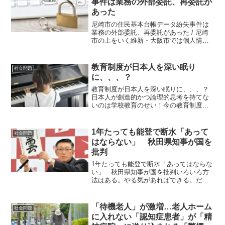
事件は業務の外部委託、再委託が
あった
尼崎市の住民基本台帳データ紛失事件は
業務の外部委託、再委託があった / 尼崎
市の上をいく維新・大阪市では個人情報
入力を「口頭で民間委託」「守秘義務契
約なし」大阪府と大阪市の自治体は最初
から意図的にそうしている？ 日本はこ
教育制度が日本人を深い眠り
社会問題
こまで劣化しているの...
に、、、？
教育制度が日本人を深い眠りに、、、？
日本人が創造的かつ論理的思考を持てな
いのは学校教育のせい！今の教育制度は
人々を奴隷にするために作られた！？小
中高と12年間あまり役に立たないことを
暗記させられる？社会生活を送る上で大
1年たっても能登で断水「あって
社会問題
事なことはたくさんある...
はならない」 秋田県知事が国を
批判
1年たっても能登で断水「あってはならな
い」 秋田県知事が国を批判いろいろ方
法はある。やる気があればできる。だが
県や市町だけではできない」とし、国が
もっと予算支援して復旧を加速させるべ
きだと苦言を呈した。 能登半島地震の
「待機老人」が激増…老人ホーム
社会問題
一部被災地で今も断水が...
に入れない「認知症患者」が「精