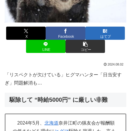
X
Facebook
はてブ
LINE
コピー
2024.08.02
「リスペクトが欠けている」ヒグマハンター「日当安す
ぎ」問題解消も…
駆除して “時給5000円” に厳しい非難
2024年5月、
北海道
奈井江町の猟友会が報酬額