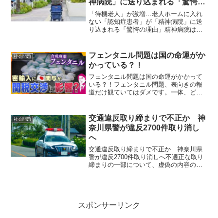
神病院」に送り込まれる「驚愕の
理由」
「待機老人」が激増…老人ホームに入れ
ない「認知症患者」が「精神病院」に送
り込まれる「驚愕の理由」精神病院は老
人ホームではない！身体拘束と言う虐待
をされる患者！ローマの哲学者・キケロ
ーは、”老い”は必ずしも不幸ではなく、考
フェンタニル問題は国の命運がか
社会問題
え方次第では人生の充...
かっている？！
フェンタニル問題は国の命運がかかって
いる？！フェンタニル問題、表向きの報
道だけ観ていてはダメです。一体、どう
いった薬物なのか、なぜ危険なのか、こ
の動画で知って下さい↓日本が中継地点に
なっていただけですめばいいけれど、既
交通違反取り締まりで不正か 神
社会問題
に国内で出回っていると...
奈川県警が違反2700件取り消し
へ
交通違反取り締まりで不正か 神奈川県
警が違反2700件取り消しへ不適正な取り
締まりの一部について、虚偽の内容の捜
査書類を不正に作成したとして、巡査部
長ら数人を虚偽有印公文書作成・同行使
の容疑で近く立件する方針。 神奈川県
警第2交通機動隊（2...
スポンサーリンク