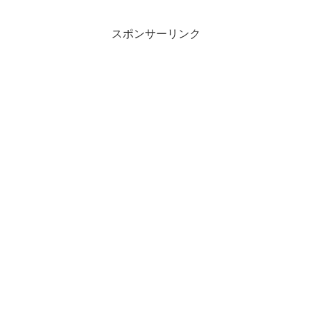
という残酷な側面がある。そうした中
で、「初歩的な事務作業...
スポンサーリンク