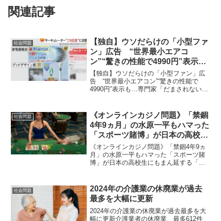
関連記事
【独自】ウソだらけの「小型ファ
社会問題
ン」広告 “世界最小エアコ
ン”“驚きの性能で4990円”表示
も…専門家「だまされないで」
【独自】ウソだらけの「小型ファン」広
告 “世界最小エアコン”“驚きの性能で
4990円”表示も…専門家「だまされない
で」騙されやすい誇大広告が視聴者を引
き付けるイット！が今週月曜に報じた
SNS上で相次ぐサーキュレーターの偽広
《オンラインカジノ問題》「禁錮
社会問題
告。この記事の画像...
4年9ヵ月」の水原一平もハマった
「スポーツ賭博」が日本の高校生
にもまん延する「ヤバすぎる未
《オンラインカジノ問題》「禁錮4年9ヵ
来」
月」の水原一平もハマった「スポーツ賭
博」が日本の高校生にもまん延する「ヤ
バすぎる未来」高校生からさらに低年齢
化する傾向にあるオンラインカジノギャ
ンブル依存症が世界的な問題になってい
2024年の介護業の休廃業が過去
社会問題
る。中でも深刻なのがス...
最多を大幅に更新
2024年の介護業の休廃業が過去最多を大
幅に更新介護業者の休廃業、最多612件