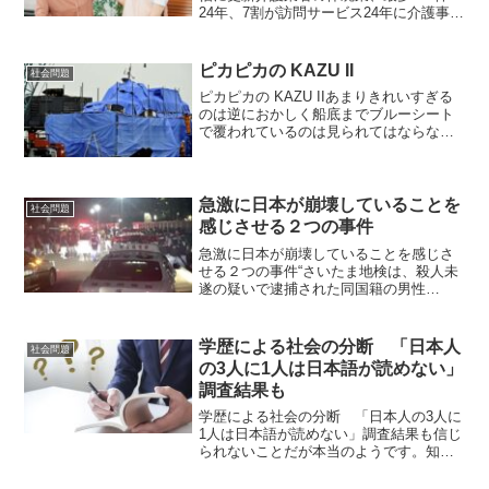
24年、7割が訪問サービス24年に介護事業
者が休廃業・解散した件数は前年比102件
増の612件だったことが分かった。東京商
工リサーチが17日、発表した。調査を
ピカピカの KAZU II
社会問題
始...
ピカピカの KAZU IIあまりきれいすぎる
のは逆におかしく船底までブルーシート
で覆われているのは見られてはならない
ものがあるから・・・？？？いろいろあ
りましたが、知床の観光船が船上に引き
上げられたようですね。事故原因究明の
進展を期待します...
急激に日本が崩壊していることを
社会問題
感じさせる２つの事件
急激に日本が崩壊していることを感じさ
せる２つの事件“さいたま地検は、殺人未
遂の疑いで逮捕された同国籍の男性
（45）ら計7人全員を不起訴処分とし
た”他竹下雅敏氏からの情報です。 大き
な「流れ」を見ればアメリカの没落は必
学歴による社会の分断 「日本人
社会問題
至であり、どこまでもアメ...
の3人に1人は日本語が読めない」
調査結果も
学歴による社会の分断 「日本人の3人に
1人は日本語が読めない」調査結果も信じ
られないことだが本当のようです。知識
社会においては学歴によって社会が分断
され、知能の格差が経済格差につながる