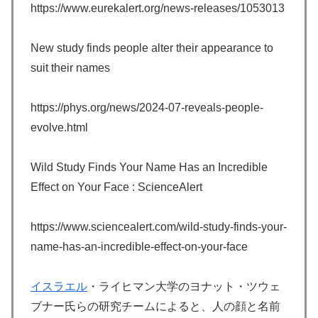
https://www.eurekalert.org/news-releases/1053013
New study finds people alter their appearance to
suit their names
https://phys.org/news/2024-07-reveals-people-
evolve.html
Wild Study Finds Your Name Has an Incredible
Effect on Your Face : ScienceAlert
https://www.sciencealert.com/wild-study-finds-your-
name-has-an-incredible-effect-on-your-face
イスラエル
・ライヒマン大学のヨナット・ツウェ
ブナー氏らの研究チームによると、人の顔と名前