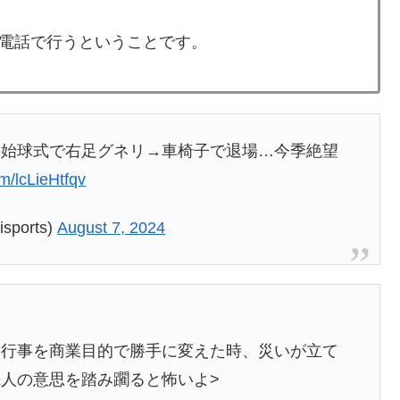
電話で行うということです。
の始球式で右足グネリ→車椅子で退場…今季絶望
om/lcLieHtfqv
ports)
August 7, 2024
る行事を商業目的で勝手に変えた時、災いが立て
人の意思を踏み躙ると怖いよ>