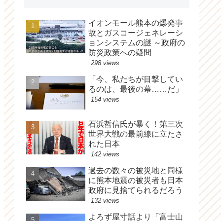
イオンモール熊本の爆発事
故とガスコージェネレーシ
ョンシステムの謎 ～政府の
防災政策への疑問
298 views
「今、私たちが目撃してい
るのは、最後の幕……だ」
154 views
石浜哲信氏が暴く！第三次
世界大戦の最前線に立たさ
れた日本
142 views
過去の数々の被災地と同様
に熊本地震の被災者も日本
政府に見捨てられるだろう
132 views
よろず屋寸話より「富士山