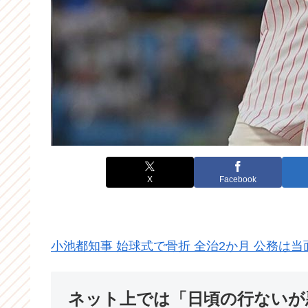
X
Facebook
小池都知事 始球式で骨折 全治2か月 公務は
ネット上では「日頃の行ないが