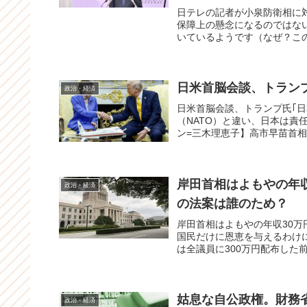
日テレの記者が小泉防衛相に
保障上の懸念になるのではな
いているようです（なぜ？このTw
日米首脳会談、トランプ
政治・経済
日米首脳会談、トランプ氏｢日
（NATO）と違い、日本は
ン=三木理恵子】高市早苗首相と
岸田首相はよもやの年収
政治・経済
の法案は誰のため？
岸田首相はよもやの年収30万
国民だけに恩恵を与えるわけ
は全議員に300万円配布した
姑息な自公政権。財務
政治・経済