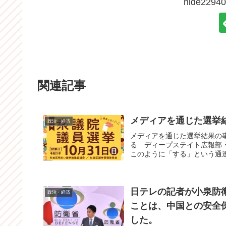
hide22
関連記事
メディアを通じた選挙
政治・経済
メディアを通じた選挙結果の
る ディープステイト広報部
このように「する」という通達
日テレの記者が小泉防
政治・経済
ことは、中国との安全
した。