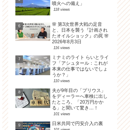
噴火への備え」
118 views
🌸 第3次世界大戦の足音
と、日本を襲う『計画され
たオイルショック』の罠 🌸
2026年8月3日
116 views
ミナミのライト らいとライ
フ「アシュタール：これが
本来の仕事ではないでしょ
うか？」
110 views
夫が9年目の「プリウス」
をディーラーへ車検に出し
たところ、「20万円かか
る」と聞いて驚き…！
101 views
日米共同で円安介入の裏
101 views