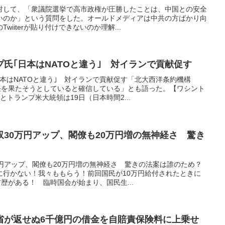
対して、「衆議院選挙で高市政権が圧勝したことは、中国との安全
いのか」という質問をした。オールドメディアは中共の方ばかり向
iiterが貼り付けできないのか理解...
氏｢日本はNATOと違う｣ 対イランで貢献促す
本はNATOと違う｣ 対イランで貢献促す「北大西洋条約機構
責任を果たそうとしていると確信している」とも語った。【ワシント
トランプ米大統領は19日（日本時間2...
30万円アップ、閣僚も20万円増の無神経さ 驚き
円アップ、閣僚も20万円増の無神経さ 驚きの法案は誰のため？
に行かない！我々ももらう！前回国民が10万円給付されたときに
前歴がある！ 臨時国会が始まり、国民生...
省が返せぬ6千億円の借金を自賠責保険料に上乗せ