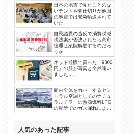
日本の地震で見たことのな
いテントや間仕切りが他国
の地震では緊急輸送されて
いた。
自民議員の造反で消費税減
税法案が否決されたら高市
総理は衆院解散するのだろ
うか
ネット通販で買った「9800
円」の服が写真と全然違い
ました…。
館内全体をカバーするセン
トラル空調としてのナチュ
ラルチラーの熱源燃料LPG
の配管でのガス漏れによる
爆発か？
人気のあった記事