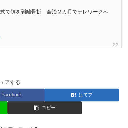
球式で膝を剥離骨折 全治２カ月でテレワークへ
4
ェアする
Facebook
はてブ
コピー