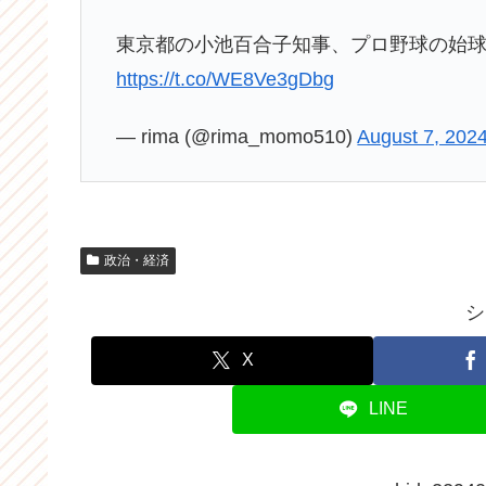
東京都の小池百合子知事、プロ野球の始
https://t.co/WE8Ve3gDbg
— rima (@rima_momo510)
August 7, 202
政治・経済
シ
X
LINE