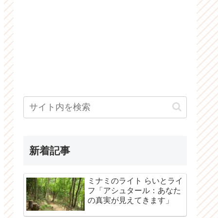
新着記事
ミナミのライト らいとライ
フ「アシュタール：あなた
の真実が見えてきます」