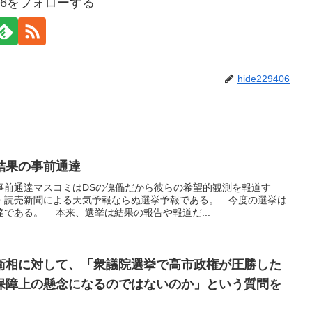
9406をフォローする
hide229406
結果の事前通達
事前通達マスコミはDSの傀儡だから彼らの希望的観測を報道す
・読売新聞による天気予報ならぬ選挙予報である。 今度の選挙は
である。 本来、選挙は結果の報告や報道だ...
衛相に対して、「衆議院選挙で高市政権が圧勝した
保障上の懸念になるのではないのか」という質問を