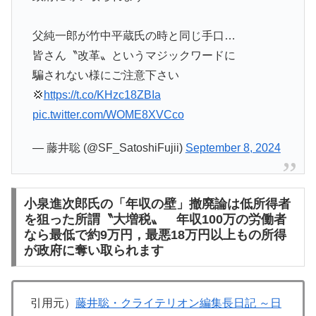
父純一郎が竹中平蔵氏の時と同じ手口…
皆さん〝改革〟というマジックワードに
騙されない様にご注意下さい
💢
https://t.co/KHzc18ZBIa
pic.twitter.com/WOME8XVCco
— 藤井聡 (@SF_SatoshiFujii)
September 8, 2024
小泉進次郎氏の「年収の壁」撤廃論は低所得者
を狙った所謂〝大増税〟 年収100万の労働者
なら最低で約9万円，最悪18万円以上もの所得
が政府に奪い取られます
引用元）
藤井聡・クライテリオン編集長日記 ～日