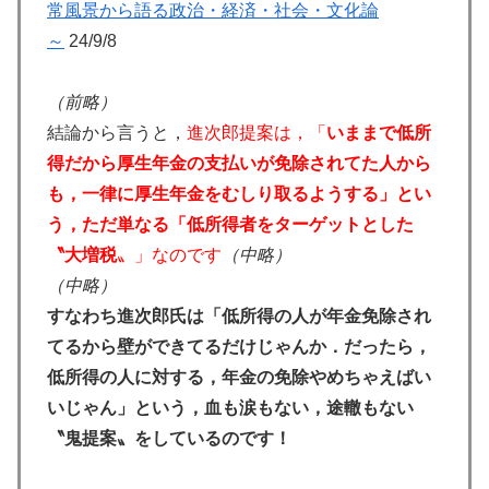
常風景から語る政治・経済・社会・文化論
～
24/9/8
（前略）
結論から言うと，
進次郎提案は，「
いままで低所
得だから厚生年金の支払いが免除されてた人から
も，一律に厚生年金をむしり取るようする」とい
う，ただ単なる「低所得者をターゲットとした
〝大増税
〟」なのです
（中略）
（中略）
すなわち進次郎氏は「低所得の人が年金免除され
てるから壁ができてるだけじゃんか．だったら，
低所得の人に対する，年金の免除やめちゃえばい
いじゃん」という，血も涙もない，途轍もない
〝鬼提案〟をしているのです！