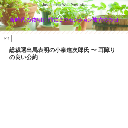
Just another WordPress site
PR
総裁選出馬表明の小泉進次郎氏 〜 耳障り
の良い公約