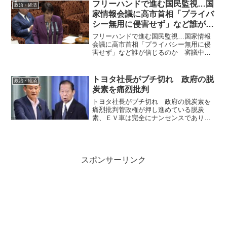
「内閣感染症危機管理統括庁」の設置が
フリーハンドで進む国民監視…国
政治・経済
閣議決定されました...
家情報会議に高市首相「プライバ
シー無用に侵害せず」など誰が信
じるのか
フリーハンドで進む国民監視…国家情報
会議に高市首相「プライバシー無用に侵
害せず」など誰が信じるのか 審議中の
国家情報会議設置法案が物議を醸してい
る。高市首相は「国民のプライバシーな
どを無用に侵害するようなことはない」
トヨタ社長がブチ切れ 政府の脱
政治・経済
と強調するが、国民監視の...
炭素を痛烈批判
トヨタ社長がブチ切れ 政府の脱炭素を
痛烈批判菅政権が押し進めている脱炭
素、ＥＶ車は完全にナンセンスであり日
本を滅ぼす最高の政策でもあります。つ
いにトヨタ社長が菅政権の脱酸素に激怒
しました。菅政権が潰れないと極左グロ
ーバリストの日本破壊政策は...
スポンサーリンク