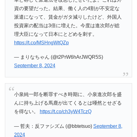
資の要望だった。結果、働く人の4割が不安定な
派遣になって、賃金がガタ減りしたけど、外国人
投資家の配当は3倍に増えた。今度は進次郎が総
理大臣になって日本にとどめを刺す。
https://t.co/MSHngWtQZp
— まりなちゃん (@t2PrW6hArJWQR5S)
September 8, 2024
小泉純一郎を断罪すべき時期に、小泉進次郎を盛
んに持ち上げる馬鹿が出てくるとは唖然とせざる
を得ない。
https://t.co/ch3yW4TczQ
— 哲夫：反ファシズム (@bbtetsuo)
September 8,
2024