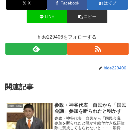
X
Facebook
はてブ
LINE
コピー
hide229406をフォローする
hide229406
関連記事
参政・神谷代表 自民から「国民
政治・経済
会議」参加を断られたと明かす
参政・神谷代表 自民から「国民会議」
参加を断られたと明かす給付付き税額控
除に賛成してもらわないと・・・消費税
の減税や給付付き税額控除をめぐり超党