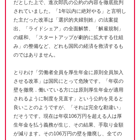
だとした上で、進次郎氏の公約の内容を徹底批判
されていました。「1年以内に絶対やる」と言明し
た主だった改革は「選択的夫婦別姓」の法案提
出、「ライドシェア」の全面解禁、「解雇規制」
の緩和、「スタートアップが劇的に拡大する仕組
み」の整備など、どれも国民の経済を救済するも
のではありません。
とりわけ「労働者全員を厚生年金に原則全員加入
させる改革」は国民にとって危険です。「年収の
壁を撤廃．働いている方には原則厚生年金が適用
されるように制度を見直す」という公約を見ると
良いことのようですが、「それは完全な勘違い」
だそうです。現在は年収106万円を超える人は厚
生年金を払う義務が生じ、その結果、手取り金額
が減ります。その106万円の壁を撤廃し、全ての