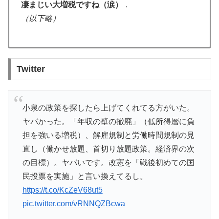
凄まじい大増税ですね（涙）
．
（以下略）
Twitter
小泉の政策を探したら上げてくれてる方がいた。
ヤバかった。「年収の壁の撤廃」（低所得層に負
担を強いる増税）、解雇規制と労働時間規制の見
直し（働かせ放題、首切り放題政策。経済界の次
の目標）。ヤバいです。改憲を「戦後初めての国
民投票を実施」と言い換えてるし。
https://t.co/KcZeV68ut5
pic.twitter.com/vRNNQZBcwa