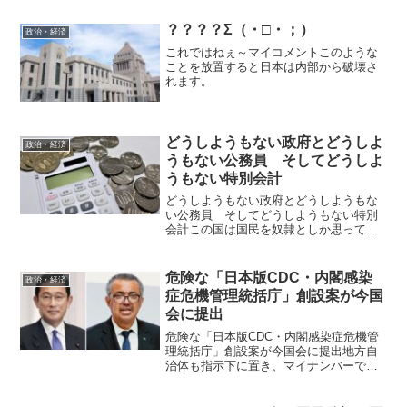
派で協議する「国民会議」について、参
政党の神谷代表は自民党から参加を断ら
？？？？Σ（・□・；）
政治・経済
れたことを明らかにしまし...
これではねぇ～マイコメントこのような
ことを放置すると日本は内部から破壊さ
れます。
どうしようもない政府とどうしよ
政治・経済
うもない公務員 そしてどうしよ
うもない特別会計￼
どうしようもない政府とどうしようもな
い公務員 そしてどうしようもない特別
会計この国は国民を奴隷としか思ってい
ない。少しでもむしり取る国インボイス
制度で個人事業者が減る！
危険な「日本版CDC・内閣感染
政治・経済
症危機管理統括庁」創設案が今国
会に提出
危険な「日本版CDC・内閣感染症危機管
理統括庁」創設案が今国会に提出地方自
治体も指示下に置き、マイナンバーで国
民を一元管理 / 野党は阻止できるか 感
染症対策の司令塔となる日本版CDCと