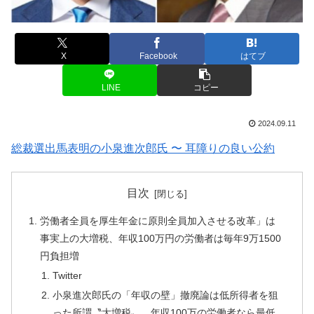
X
Facebook
はてブ
LINE
コピー
2024.09.11
総裁選出馬表明の小泉進次郎氏 〜 耳障りの良い公約
目次
労働者全員を厚生年金に原則全員加入させる改革」は
事実上の大増税、年収100万円の労働者は毎年9万1500
円負担増
Twitter
小泉進次郎氏の「年収の壁」撤廃論は低所得者を狙
った所謂〝大増税〟 年収100万の労働者なら最低