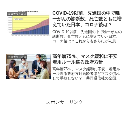
正案、衆院厚労委で可決 公的な医療機
関に病床の確保や発熱外来の設置義務付
けへ新たな感染症が流行した時に備え、
COVID-19以前、先進国の中で唯
コロナウイルス
公的な医療機関などに病床...
一がんの診断数、死亡数ともに増
えていた日本、コロナ後は？￼
COVID-19以前、先進国の中で唯一がんの
診断数、死亡数ともに増えていた日本、
コロナ後は？これからもさらにがん患者
が増えていくだろう日本はこの半世紀余
りでがんと診断される人の割合が増えて
います。がんの罹患数と死亡数は、人口
高年層75％、マスク緩和に不安
コロナウイルス
の高齢化を主な要...
着用ルール巡る政府方針
高年層75％、マスク緩和に不安 着用ル
ール巡る政府方針高齢者ほどマスク慣れ
して手放せない？ 共同通信社の全国電
話世論調査で、政府が屋内外を問わず個
人の判断に委ねると決めた新型コロナ対
策のマスク着用ルール緩和について、高
年層（60代以上）の計...
スポンサーリンク