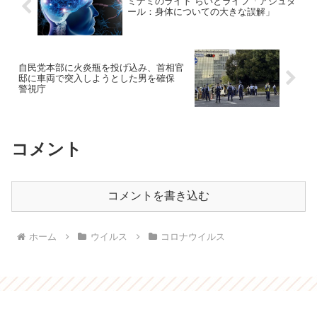
ミナミのライト らいとライフ「アシュタ
ール：身体についての大きな誤解」
自民党本部に火炎瓶を投げ込み、首相官
邸に車両で突入しようとした男を確保
警視庁
コメント
コメントを書き込む
ホーム
ウイルス
コロナウイルス