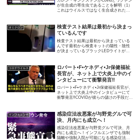
カレン・キングストンがCovidとワクチン
が生合成の寄生虫であることを解明（1）
これはウイルスではなく生合成された寄
生虫で5Gで動く元動画はこちらから→今
回の記事を読むと、これまでｍ-RNAコロ
ナたんぱくと言われていたものがフェイ
検査テスト結果は最初から決まっ
オミクロン
クで真実は...
ているんです
検査テスト結果は最初から決まっている
んです最初から検査キットの陽性・陰性
が決まっているブラックLEDライトが事
前に設定された（不正な）結果を明らか
にする 下記の動画を見てもらうとわかる
のですが、結果の見方は線の現れた位置
ロバート•F•ケネディ•Jr保健福祉
コロナウイルス
で判定します。Cのと...
長官が、ネット上で大炎上中のイ
ンタビューにて衝撃発言‼️
ロバート•F•ケネディ•Jr保健福祉長官が、
ネット上で大炎上中のインタビューにて
衝撃発言‼️COVIDが彼らの儲けの手段だっ
た！ロバート•F•ケネディ•Jr保健福祉長官
が、ネット上で大炎上中のインタビュー
にて衝撃発言‼️なんと…「世界経済フ...
感染症法改悪案が与野党グルで可
インフルエンザ
決、月内にも成立へ！
感染症法改悪案が与野党グルで可決、月
内にも成立へ！インフルエンザでも強制
隔離や強制入院が可能になる感染症法改