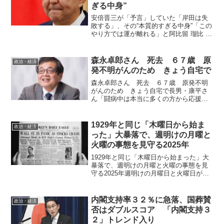
ぎる中身”
安倍晋三が「予言」していた「岸田は失
敗する」、その“本質的すぎる中身”「この
やり方では運が離れる」と阿比留 瑠比 支
持率の長期低落にあえぐ岸田文雄首相が
ついに白旗をあげた。終戦記念日前日の8
月14日午前、自民党総裁選への出馬見送
森永卓郎さん 死去 ６７歳 原
政治・経済
りを表明した...
発不明がんのため きょう自宅で
森永卓郎さん 死去 ６７歳 原発不明
がんのため きょう自宅で長男・康平さ
ん「闘病中は本当に多くの方から応援の
メッセージをいただき、本人だけでなく
私たち家族も勇気づけられていました」
経済アナリストの森永卓郎さんが、きょ
1929年と同じ「木曜日から始ま
政治・経済
う自宅で亡くなったことが...
った」大暴落で、週明けの月曜と
火曜の事態を見守る2025年
1929年と同じ「木曜日から始まった」大
暴落で、週明けの月曜と火曜の事態を見
守る2025年週明けの月曜日と火曜日が要
注意日。もし続落すればその流れをせき
止めることは困難になるかもしれない。
暗黒の木曜から暗黒の火曜日までまあ、
内閣支持率３２％に急落、国葬賛
政治・経済
世界中の株価が急...
否はダブルスコア 「内閣支持３
２」トレンド入り