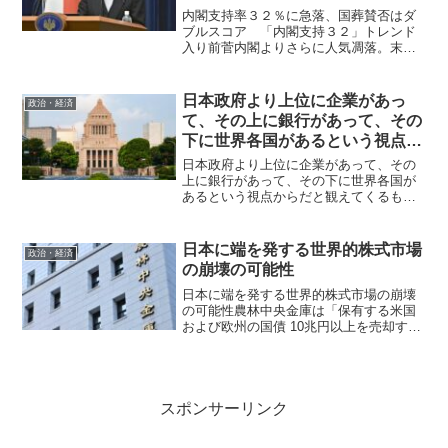
内閣支持率３２％に急落、国葬賛否はダ
ブルスコア 「内閣支持３２」トレンド
入り前菅内閣よりさらに人気凋落。末期
状態 時事通信社が１５日、岸田内閣の
支持率（９～１２日調査）が前月比１
２％減の３２．３％に急落、政権発足後
日本政府より上位に企業があっ
政治・経済
最低になったと報じた（不支...
て、その上に銀行があって、その
下に世界各国があるという視点か
らだと観えてくるものがいろいろ
日本政府より上位に企業があって、その
ある
上に銀行があって、その下に世界各国が
あるという視点からだと観えてくるもの
がいろいろある日本政府も高市も厚労省
もすべて企業の支配下にあることを彼ら
の行動と言動が証明している。注）Twiter
日本に端を発する世界的株式市場
政治・経済
は小さく表示され...
の崩壊の可能性
日本に端を発する世界的株式市場の崩壊
の可能性農林中央金庫は「保有する米国
および欧州の国債 10兆円以上を売却する
予定」を公表竹下雅敏氏からの情報で
す。 「農林中央金庫は今年度中に10兆
円規模の外国債券を売却する方針」だと
いうことでした。 こ...
スポンサーリンク