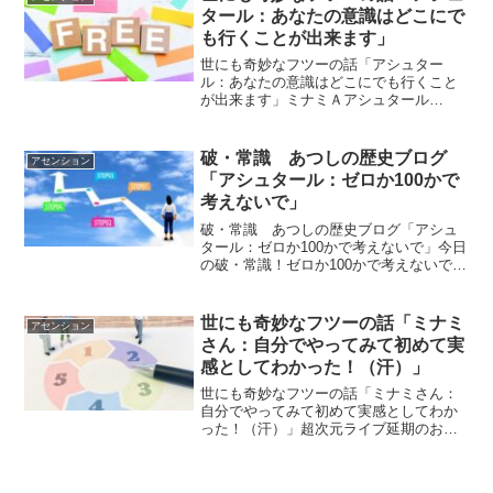
側の問題かと思わ...
タール：あなたの意識はどこにで
も行くことが出来ます」
世にも奇妙なフツーの話「アシュター
ル：あなたの意識はどこにでも行くこと
が出来ます」ミナミＡアシュタール
Radio576「理由ある反抗」vol.1173 「理
由ある反抗」vol.1174 「”個の時代”は信頼
関係で成り立つ社会です」「あなたの...
破・常識 あつしの歴史ブログ
アセンション
「アシュタール：ゼロか100かで
考えないで」
破・常識 あつしの歴史ブログ「アシュ
タール：ゼロか100かで考えないで」今日
の破・常識！ゼロか100かで考えないでく
ださい。何から何まですべて同じ考え同
じ感性の方はいらっしゃいません。横並
びの丸い社会でも同じです。ｂｙアシュ
世にも奇妙なフツーの話「ミナミ
アセンション
タールアシュター...
さん：自分でやってみて初めて実
感としてわかった！（汗）」
世にも奇妙なフツーの話「ミナミさん：
自分でやってみて初めて実感としてわか
った！（汗）」超次元ライブ延期のお知
らせ「お知らせで～す」本日９月６日に
公開予定だった超次元ライブです
が・・・ちょっと諸事情により９月１０