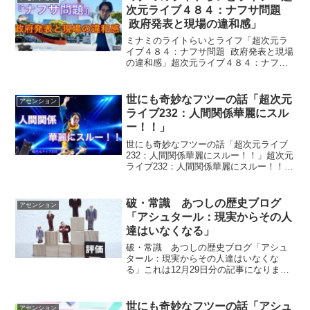
次元ライブ４８４：ナフサ問題
政府発表と現場の違和感」
ミナミのライトらいとライフ「超次元ラ
イブ４８４：ナフサ問題 政府発表と現場
の違和感」超次元ライブ４８４：ナフサ
問題 政府発表と現場の違和感混乱極める
世界状況！特に日本。ナフサ問題につい
て、政府が言ってることと現場の声が大
世にも奇妙なフツーの話「超次元
アセンション
きく違うけど、一...
ライブ232：人間関係華麗にスル
ー！！」
世にも奇妙なフツーの話「超次元ライブ
232：人間関係華麗にスルー！！」超次元
ライブ232：人間関係華麗にスルー！！今
日で２０２２年が終わります＾０＾ なか
なかに面白い年でしたぁ～ お付き合いく
ださったみなさま、 本当にありがとうご
破・常識 あつしの歴史ブログ
アセンション
ざいました...
「アシュタール：現実からその人
達はいなくなる」
破・常識 あつしの歴史ブログ「アシュ
タール：現実からその人達はいなくな
る」これは12月29日分の記事になりま
す。投稿時間が昨日の19：30となってい
ますが昨日の0：00の時点で更新記事が掲
載されていませんでしたのでブログ会社
世にも奇妙なフツーの話「アシュ
アセンション