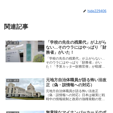
hide229406
関連記事
「学校の先生の残業代」が上がら
政治・経済
ない…そのウラにはやっぱり「財
務省」がいた！
「学校の先生の残業代」が上がらない…
そのウラにはやっぱり「財務省」がい
た！「予算カッター財務官僚」が暗躍し
た「石破官邸工作」の全貌「文教予算カ
ッター」の暗躍2025年度予算編成の隠れ
た焦点だった、公立学校教員の教職調整
元地方自治体職員が語る怖い法改
政治・経済
額（残業代）の増額を巡...
正（偽・誤情報への対応）
元地方自治体職員が語る怖い法改正
（偽・誤情報への対応）日本は確実に戦
時中の情報統制と政府の強権発動の世界
に戻る！これを読むとWHOのパンデミッ
ク条約とかIHR法案が成立しなくとも緊急
事態宣言が可能な国家になろうとしてい
無意味なマイナンバーカードのポ