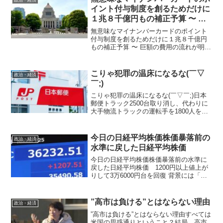
政治・経済
ることが良くわかります...
イント付与制度を創るためだけに
１兆８千億円もの補正予算 〜 巨
額の費用の流れが明らかにできる
無意味なマイナンバーカードのポイント
か
付与制度を創るためだけに１兆８千億円
もの補正予算 〜 巨額の費用の流れが明ら
かにできるか１兆８千億円あれば国民一
人当たり1万5千円円配れる 不人気のマ
イナンバーカードを普及させるために、
こりゃ犯罪の温床になるな(￣▽
政治・経済
総務省はマイナンバ...
￣;)
こりゃ犯罪の温床になるな(￣▽￣;)日本
郵便トラック2500台取り消し、代わりに
大手物流トラックの運転手を1800人を外
国人に。対面配達のトラブルを避けるた
めに置き配に変える方針！完全に政府の
計画的な変更！公明党は完全に売国政党
今日の日経平均株価株価暴落前の
政治・経済
ですね。
水準に戻した日経平均株価
今日の日経平均株価株価暴落前の水準に
戻した日経平均株価 1200円以上値上が
りして3万6000円台を回復 背景には「円
キャリー取引」今日の日経平均株価きょ
うの日経平均株価は1200円以上値上がり
しました。 暴落からおよそ1週間、市場
”高市は負ける”とはならない理由
政治・経済
は落ち着...
”高市は負ける”とはならない理由すべては
米国の思惑通りということ？結局、高市