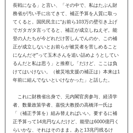
長戦になる」と言い、「その中で、私はたぶん財
務省が汚い手に出てきて、補正予算を人質に取っ
てくると。国民民主に“お前ら103万の壁引き上げ
でガタガタ言ってると、補正が成立しねえぞ。能
登の人たちが今どれだけ苦しんでんのか、この補
正が成立しないとお前らが被災者を苦しめること
になんだぞ”って玉木さんを追い詰めようとしてい
るんだと私は思う」と推察し「だけど、ここは負
けてはいけない。（被災地支援の補正は）本来は1
年前に組んでないといけなかった」と話した。
これに財務省出身で、元内閣官房参与、経済学
者、数量政策学者、嘉悦大教授の高橋洋一氏は
「（補正予算を）組み替えればいい。要するに補
正予算って14兆円なんだけど、能登は6000億円く
らいかな、それはそのまま。あと13兆円残るけ