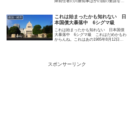
降前任者の川勝知事はかの国の要請を受
けてリニア着工を遅らせていた。 リニ
ア中央新幹線で唯一未着工となっている
静岡県を巡り、同県の鈴木康友知事は７
これは始まったかも知れない 日
政治・経済
日、県議会終了後の全員協...
本国債大暴落中 6シグマ級
これは始まったかも知れない 日本国債
大暴落中 6シグマ級 これはだめかもわ
からんね。これはあの1985年8月12日。
御巣鷹山に日航機が墜落した際、機長が
言った言葉です。ついに始まったかも知
れない。ブルームバーグに日本国債急
落、トレーディング...
スポンサーリンク