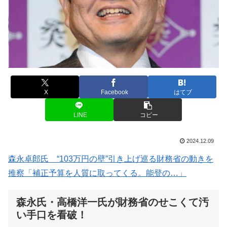
X
Facebook
はてブ
LINE
コピー
2024.12.09
森永卓郎氏 “103万円の壁”引き上げ巡る財務省の動きを
推察「補正予算を人質に取ってくる。能登の…」
森永氏・高橋洋一氏が財務省のせこくて汚
い手口を看破！