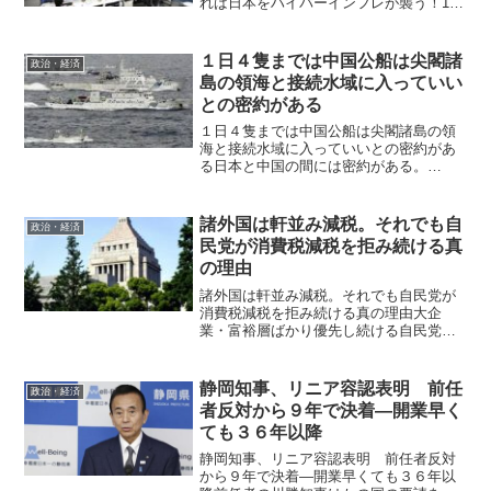
れば日本をハイパーインフレが襲う！15
日午後の東京外国為替市場で円相場が1ド
ル=154円台に迫っている。一時153円85
銭近辺と約34年ぶりの安値をさらに更新
１日４隻までは中国公船は尖閣諸
政治・経済
した...
島の領海と接続水域に入っていい
との密約がある
１日４隻までは中国公船は尖閣諸島の領
海と接続水域に入っていいとの密約があ
る日本と中国の間には密約がある。
（2020/06/21 ビートたけしのＴＶタッ
クル）（７分５５秒～）１日４隻までは
中国公船は尖閣諸島の領海と接続水域に
諸外国は軒並み減税。それでも自
政治・経済
入っていいとの密約...
民党が消費税減税を拒み続ける真
の理由
諸外国は軒並み減税。それでも自民党が
消費税減税を拒み続ける真の理由大企
業・富裕層ばかり優先し続ける自民党政
権6月22日に公示され、本格的な選挙戦に
突入した参院選。その大きな争点のひと
つである「物価高対策」では、自民党だ
静岡知事、リニア容認表明 前任
政治・経済
けが消費税減税に応じぬ...
者反対から９年で決着―開業早く
ても３６年以降
静岡知事、リニア容認表明 前任者反対
から９年で決着―開業早くても３６年以