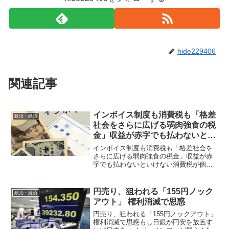
hide229406
関連記事
インボイス制度も消費税も「格差
政治・経済
社会をさらに広げる弱肉強食の税
金」収益が赤字でも払わないとい
けない消費税が個人事業者をつぶ
インボイス制度も消費税も「格差社会を
す
さらに広げる弱肉強食の税金」収益が赤
字でも払わないといけない消費税が個人
事業者をつぶす国税庁が目論む増税路線
で1000万円以下の事業者は潰される
2023年からスタートする予定の「インボ
円売り、狙われる「155円ノック
政治・経済
イス制度」の危険性...
アウト」 権利消滅で思惑
円売り、狙われる「155円ノックアウト」
権利消滅で思惑もし日銀が円安を放置す