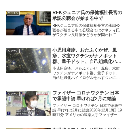
る生後2カ月の女児のワクチン接種をどう
しようかということで、お父さんが相談
に来られた。「ワクチンについて、妻と
RFKジュニア氏の保健福祉長官の
ワクチン
私とで、考え方が全然違...
承認公聴会が始まる中で
RFKジュニア氏の保健福祉長官の承認公
聴会が始まる中で公聴会ではケネディ氏
がワクチン反対派かどうかが問われてい
るケネディ氏とワクチン問題ロバート・
F・ケネディ・ジュニア氏（以下、RFKジ
ュニア氏）の保健福祉省の長官就任を承
小児用麻疹、おたふくかぜ、風
ワクチン
認するかどうかかの...
疹、水痘ワクチンがナノボット
群、量子ドット、自己組織化ハイ
ドロゲルを示す
小児用麻疹、おたふくかぜ、風疹、水痘
ワクチンがナノボット群、量子ドット、
自己組織化ハイドロゲルを示すついに小
児用ワクチンが狙われ始めた！あかいひ
ぐま 2023年9月25日 12:52麻疹、おたふ
く風邪、風疹、水痘の小児用ワクチンは
ファイザー コロナワクチン 日本
ワクチン
ナノボット...
で承認申請 早ければ2月に結論
ファイザー コロナワクチン 日本で承認申
請 早ければ2月に結論2020年12月18日 19
時11分 アメリカの製薬大手ファイザー
は、新型コロナウイルスのワクチンの日
本国内での使用に向け、18日厚生労働省
に承認を求める申請を行いました。新型