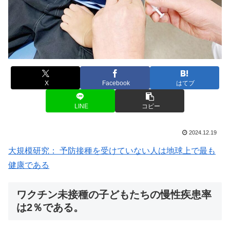
X
Facebook
はてブ
LINE
コピー
2024.12.19
大規模研究： 予防接種を受けていない人は地球上で最も
健康である
ワクチン未接種の子どもたちの慢性疾患率
は2％である。