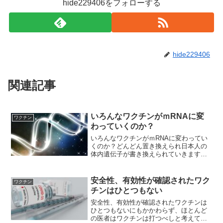
hide229406をフォローする
hide229406
関連記事
いろんなワクチンがｍRNAに変
ワクチン
わっていくのか？
いろんなワクチンがｍRNAに変わってい
くのか？どんどん置き換えられ日本人の
体内遺伝子が書き換えられていきます新
型コロナワクチンで登場したｍRNAワク
チン。これ「ワクチン」と呼んでいます
が、作用機序から考えると「遺伝子製
安全性、有効性が確認されたワク
ワクチン
剤」と言ったほうがいい...
チンはひとつもない
安全性、有効性が確認されたワクチンは
ひとつもないにもかかわらず、ほとんど
の医者はワクチンは打つべしと考えてい