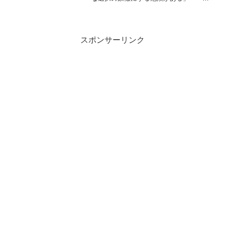
の人々
クチン絶対善」の全体主義に抗議する世
界中の人々オーストラリアメディアの強
烈なジョコ・ビッチ叩き オーストラリ
アの連邦裁判所が、ノバク...
スポンサーリンク