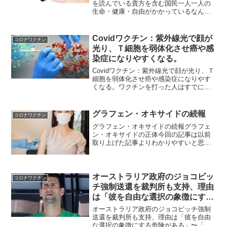
を読んでいる貴方を含む国民一人一人の
生命・健康・自由がかかっているなんで
も陰謀論にしたがる人に警鐘！これは陰
謀論ではなく事実です！世界中がおかし
なことになっています。一言で書くと、
Covidワクチン：紫外線光で顔が
コロナワクチン
パンデミックを口実に、人...
光り、Ｔ細胞を弱体化させ癌や感
染症になりやすくなる。
Covidワクチン：紫外線光で顔が光り、Ｔ
細胞を弱体化させ癌や感染症になりやす
くなる。ワクチンを打った人はすでに体
内IDが存在し、将来IDによる管理支配さ
れる可能性が濃厚！Covidワクチンやブー
スターショットによる皮膚の発光や様々
グラフェン・オキサイドの続報
コロナワクチン
な感染症...
グラフェン・オキサイドの続報グラフェ
ン・オキサイドの正体今回の記事は以前
取り上げた記事よりわかりやすいと思い
ます。フルフォード氏の最新のリポート
でも（スペインの科学者らがCovidワクチ
ンを分析して発見した主成分である）グ
ラフェン・オキサイ...
オーストラリア政府のジョコビッ
コロナワクチン
チ強制送還を裁判所も支持、理由
は「彼を自由な選択の象徴にする
危険がある」〜「ワクチン絶対
オーストラリア政府のジョコビッチ強制
善」の全体主義に抗議する世界中
送還を裁判所も支持、理由は「彼を自由
な選択の象徴にする危険がある」〜「ワ