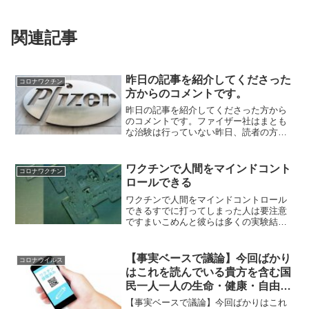
関連記事
昨日の記事を紹介してくださった
コロナワクチン
方からのコメントです。
昨日の記事を紹介してくださった方から
のコメントです。ファイザー社はまとも
な治験は行っていない昨日、読者の方か
らファイザー社に関する注目記事をご提
供してくださいましてありがとうござい
ました。その記事を自動翻訳で日本語に
ワクチンで人間をマインドコント
コロナワクチン
変換してからブログにコピ...
ロールできる
ワクチンで人間をマインドコントロール
できるすでに打ってしまった人は要注意
ですまいこめんと彼らは多くの実験結果
から外部から脳に電波を放射しただけで
はヒトの思考のコントロールが出来ない
ことが分かったので、ワクチンを利用し
【事実ベースで議論】今回ばかり
コロナウイルス
て脳内に自己増殖型で自己...
はこれを読んでいる貴方を含む国
民一人一人の生命・健康・自由が
かかっている
【事実ベースで議論】今回ばかりはこれ