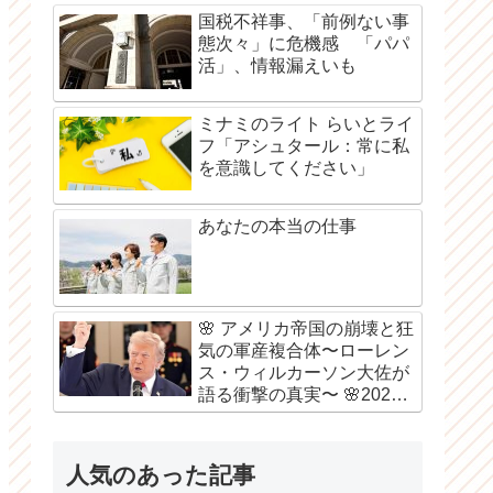
国税不祥事、「前例ない事
態次々」に危機感 「パパ
活」、情報漏えいも
ミナミのライト らいとライ
フ「アシュタール：常に私
を意識してください」
あなたの本当の仕事
🌸 アメリカ帝国の崩壊と狂
気の軍産複合体〜ローレン
ス・ウィルカーソン大佐が
語る衝撃の真実〜 🌸2026
年8月6日
人気のあった記事