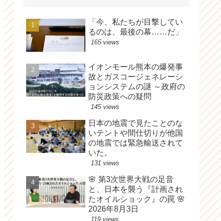
「今、私たちが目撃してい
るのは、最後の幕……だ」
165 views
イオンモール熊本の爆発事
故とガスコージェネレーシ
ョンシステムの謎 ～政府の
防災政策への疑問
145 views
日本の地震で見たことのな
いテントや間仕切りが他国
の地震では緊急輸送されて
いた。
131 views
🌸 第3次世界大戦の足音
と、日本を襲う『計画され
たオイルショック』の罠 🌸
2026年8月3日
119 views