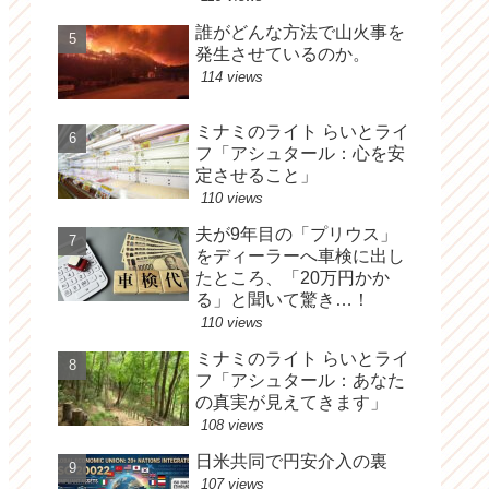
誰がどんな方法で山火事を
発生させているのか。
114 views
ミナミのライト らいとライ
フ「アシュタール：心を安
定させること」
110 views
夫が9年目の「プリウス」
をディーラーへ車検に出し
たところ、「20万円かか
る」と聞いて驚き…！
110 views
ミナミのライト らいとライ
フ「アシュタール：あなた
の真実が見えてきます」
108 views
日米共同で円安介入の裏
107 views