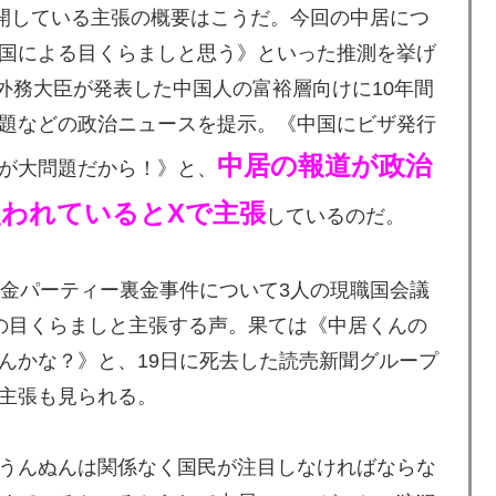
開している主張の概要はこうだ。今回の中居につ
国による目くらましと思う》といった推測を挙げ
毅外務大臣が発表した中国人の富裕層向けに10年間
題などの政治ニュースを提示。《中国にビザ発行
中居の報道が政治
が大問題だから！》と、
われているとXで主張
しているのだ。
金パーティー裏金事件について3人の現職国会議
の目くらましと主張する声。果ては《中居くんの
んかな？》と、19日に死去した読売新聞グループ
主張も見られる。
うんぬんは関係なく国民が注目しなければならな