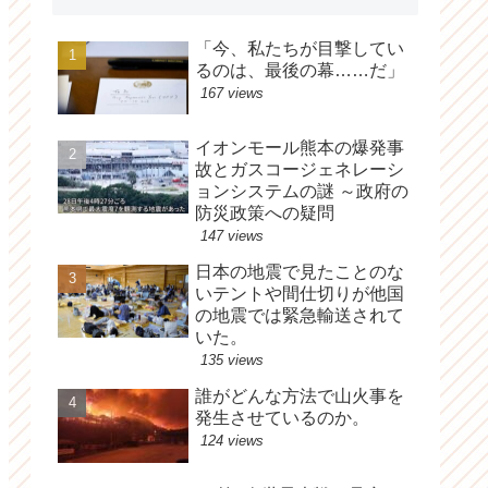
「今、私たちが目撃してい
るのは、最後の幕……だ」
167 views
イオンモール熊本の爆発事
故とガスコージェネレーシ
ョンシステムの謎 ～政府の
防災政策への疑問
147 views
日本の地震で見たことのな
いテントや間仕切りが他国
の地震では緊急輸送されて
いた。
135 views
誰がどんな方法で山火事を
発生させているのか。
124 views