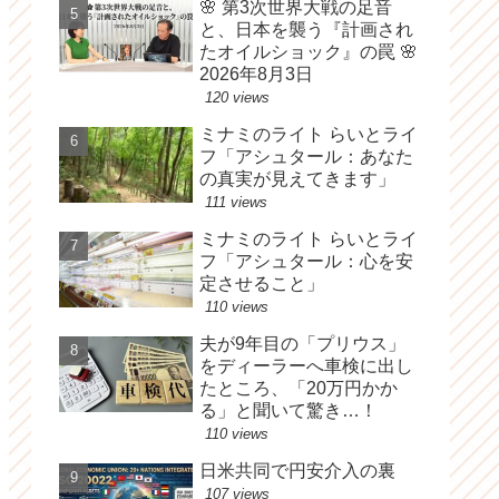
🌸 第3次世界大戦の足音
と、日本を襲う『計画され
たオイルショック』の罠 🌸
2026年8月3日
120 views
ミナミのライト らいとライ
フ「アシュタール：あなた
の真実が見えてきます」
111 views
ミナミのライト らいとライ
フ「アシュタール：心を安
定させること」
110 views
夫が9年目の「プリウス」
をディーラーへ車検に出し
たところ、「20万円かか
る」と聞いて驚き…！
110 views
日米共同で円安介入の裏
107 views