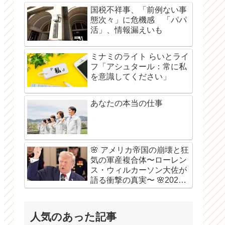
国税不祥事、「前例ない事
態次々」に危機感 「パパ
活」、情報漏えいも
ミナミのライト らいとライ
フ「アシュタール：常に私
を意識してください」
あなたの本当の仕事
🌸 アメリカ帝国の崩壊と狂
気の軍産複合体〜ローレン
ス・ウィルカーソン大佐が
語る衝撃の真実〜 🌸2026
年8月6日
人気のあった記事