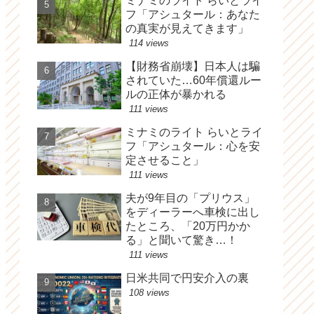
ミナミのライト らいとライ
フ「アシュタール：あなた
の真実が見えてきます」
114 views
【財務省崩壊】日本人は騙
されていた…60年償還ルー
ルの正体が暴かれる
111 views
ミナミのライト らいとライ
フ「アシュタール：心を安
定させること」
111 views
夫が9年目の「プリウス」
をディーラーへ車検に出し
たところ、「20万円かか
る」と聞いて驚き…！
111 views
日米共同で円安介入の裏
108 views