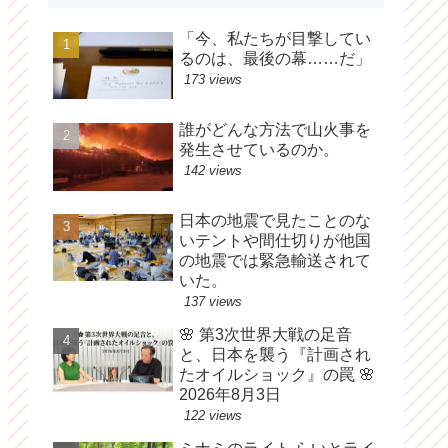
「今、私たちが目撃してい
るのは、最後の幕……だ」
173 views
誰がどんな方法で山火事を
発生させているのか。
142 views
日本の地震で見たことのな
いテントや間仕切りが他国
の地震では緊急輸送されて
いた。
137 views
🌸 第3次世界大戦の足音
と、日本を襲う『計画され
たオイルショック』の罠 🌸
2026年8月3日
122 views