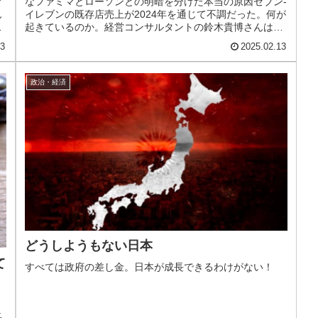
ア
なファミマとローソンとの明暗を分けた本当の原因セブン‐
ん
イレブンの既存店売上が2024年を通じて不調だった。何が
楽
起きているのか。経営コンサルタントの鈴木貴博さんは
「客数の増加率においては、...
13
2025.02.13
政治・経済
どうしようもない日本
て
すべては政府の差し金。日本が成長できるわけがない！
長