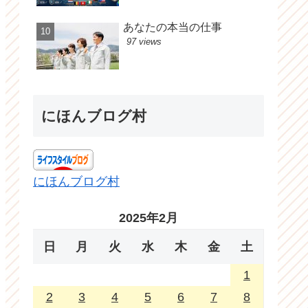
あなたの本当の仕事
97 views
にほんブログ村
にほんブログ村
2025年2月
日
月
火
水
木
金
土
1
2
3
4
5
6
7
8