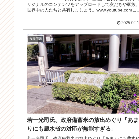
リジナルのコンテンツをアップロードして友だちや家族
世界中の人たちと共有しましょう。www.youtube.comこ
を見て...
2025.02.
食糧問題
若一光司氏、政府備蓄米の放出めぐり「あま
りにも農水省の対応が無能すぎる」
若一光司氏、政府備蓄米の放出めぐり「あまりにも農水