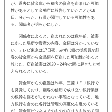
が、過去に貸金庫から顧客の資産を盗まれた可能
性があるとして金融庁に報告していたことが18
日、分かった。行員が関与している可能性もあ
る。関係者が明らかにした。
関係者によると、盗まれたのは数年前。被害
にあった場所や資産の内容、金額は分かっていな
い。テレビ東京は17日夜、みずほ銀の従業員が顧
客の貸金庫から金品類を窃盗した可能性があると
報じた。窃盗被害は2020－24年の間に起きたと考
えられるとしている。
貸金庫からの盗難は昨年、三菱ＵＦＪ銀行で
も発覚しており、顧客の信用で成り立つ銀行業務
の根幹を揺るがしかねない事態となっている。地
方銀行を含めた各行は管理の高度化を進めている
が、貸金庫ビジネスそのものの在り方も改めて問