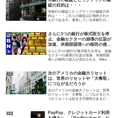
金融
綻の目的は・・・
米銀行の破綻とビッグテックの破綻の目
的は・・・これらの破綻は計画的された
ものである今、連発している米銀行の破
綻とビッグテックの崩壊は結局はグレー
トリセットのための作戦だと言うことを
以下の記事が伝えています。想定内です
さらに3つの銀行が株式取引を停
金融
が。。。グレートリセット...
止、金融セクターの崩壊の伝染が
加速、米南部国境への移民の侵入
が演出される Mike Adams
さらに3つの銀行が株式取引を停止、金融
セクターの崩壊の伝染が加速、米南部国
境への移民の侵入が演出される Mike
Adamsなんか、かなりやばそうな雰囲気
です。日本の連休明けに合わせてる？
Three more banks see stock...
次のアメリカの金融大リセット
金融
は、世界のリセットや「大奪取」
につながるだろうか
次のアメリカの金融大リセットは、世界
のリセットや「大奪取」につながるだろ
うかリセットは起きる可能性があるだけ
ではなく、その可能性自体が高まってい
る極端な世の中で何だか「世界全体が極
端な状態になっている」と日々少し感じ
PayPay、クレジットカード利用
金融
たりするのですけれど、国...
を停止へ 「PayPayカード」な