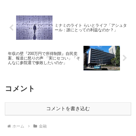
ミナミのライト らいとライフ「アシュタ
ール：誰にとっての利益なのか？」
年収の壁『200万円で所得制限』自民党
案、報道に怒りの声 「実にセコい」「そ
んなに参院選で惨敗したいのか」
コメント
コメントを書き込む
ホーム
金融