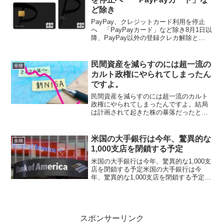
ど除き
PayPay、クレジットカード利用を停止
へ 「PayPayカード」など除き8月1日以
降、PayPay以外の登録クレカ解除と
PayPayチャージに初回以降は手数料が発
生する利用変更 QRコード決済サービス
「PayPay」は5月1日、クレジット...
民間資産を減らすのには超一流の
金融
カルト政権にやられてしまったん
ですよ。
民間資産を減らすのには超一流のカルト
政権にやられてしまったんですよ。結局
は計画されて起きた株の暴落だったとい
うことです。一般投資家にはそのあたり
は読めない！だいたい政府の主導してい
ることを鵜呑みにしてやると、こういう
米国の大手銀行は今年、驚異的な
金融
結果を惹き起こすことは、...
1,000支店を閉鎖する予定
米国の大手銀行は今年、驚異的な1,000支
店を閉鎖する予定米国の大手銀行は今
年、驚異的な1,000支店を閉鎖する予定米
国の銀行は今年最初の9 か月間で 700以
上の支店を閉鎖し、何千人もの人々が重
要なサービスを受けるために遠くまで移
動するこ...
スポンサーリンク