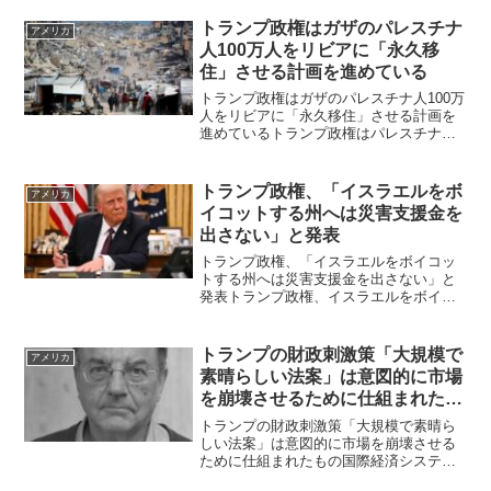
るともっと多いと言われているペンシル
バニア州フィラデルフィアの ケンジント
トランプ政権はガザのパレスチナ
アメリカ
ン通りは通称ゾン...
人100万人をリビアに「永久移
住」させる計画を進めている
トランプ政権はガザのパレスチナ人100万
人をリビアに「永久移住」させる計画を
進めているトランプ政権はパレスチナ人
100万人をリビアに移住させる計画を進め
ているトランプ政権は、最大 100万人の
パレスチナ人をガザ地区からリビアに恒
トランプ政権、「イスラエルをボ
アメリカ
久的に移住さ...
イコットする州へは災害支援金を
出さない」と発表
トランプ政権、「イスラエルをボイコッ
トする州へは災害支援金を出さない」と
発表トランプ政権、イスラエルをボイコ
ットする州や都市への災害支援金支給を
行わないと発表トランプ政権は、イスラ
エル企業をボイコットすることを選択し
トランプの財政刺激策「大規模で
アメリカ
た場合、州や都市は自然災...
素晴らしい法案」は意図的に市場
を崩壊させるために仕組まれたも
の
トランプの財政刺激策「大規模で素晴ら
しい法案」は意図的に市場を崩壊させる
ために仕組まれたもの国際経済システム
の現状 / 西側が「民主主義」と呼ぶもの