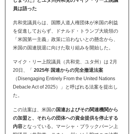
しまった」とユタ州共和党のマイク・リー上院議
員は語った
共和党議員らは、国際人道人権団体が米国の利益
を促進しておらず、ドナルド・トランプ大統領の
「米国第一主義」政策に沿わないとの懸念から、
米国の国連脱退に向けた取り組みを開始した。
マイク・リー上院議員（共和党、ユタ州）は 2月
20日、「
2025年 国連からの完全撤退法案
（Disengaging Entirely From the United Nations
Debacle Act of 2025）」と呼ばれる法案を提出し
た。
この法案は、米国の
国連およびその関連機関から
の加盟と、それらの団体への資金提供を停止する
内容
となっている。マーシャ・ブラックバーン上