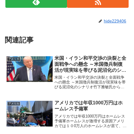
hide229406
関連記事
米国・イラン和平交渉の決裂と全
アメリカ
面戦争への懸念 ～米国徴兵制復
活が現実味を帯びる泥沼化のシナ
リオ
米国・イラン和平交渉の決裂と全面戦争
への懸念 ～米国徴兵制復活が現実味を帯
びる泥沼化のシナリオ竹下雅敏氏からの
情報です。 冒頭の動画でニキータ氏
は、“8日に2週間の停戦合意がなされ、こ
の土曜日にはパキスタンで米国・イラン
アメリカでは年収1000万円はホ
アメリカ
の2国間和平交渉が行...
ームレス予備軍
アメリカでは年収1000万円はホームレス
予備軍ホームレスが激増する原因アメリ
カでは１０0万人のホームレスが居て、車
上生活者など移動するホームレスを含め