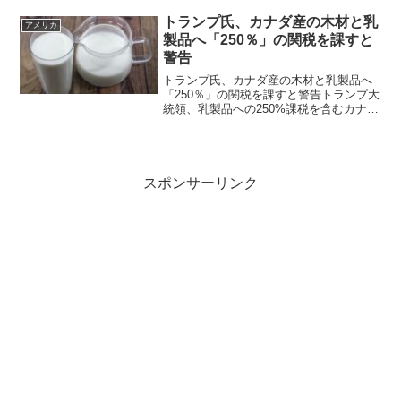
は少数の金融エリートによる支配体制の
ことを意味する竹下雅敏氏からの情報で
トランプ氏、カナダ産の木材と乳
アメリカ
す。 動画の内容はと...
製品へ「250％」の関税を課すと
警告
トランプ氏、カナダ産の木材と乳製品へ
「250％」の関税を課すと警告トランプ大
統領、乳製品への250%課税を含むカナダ
への新たな関税を警告ドナルド・トラン
プ大統領は、カナダに対し、事実上全面
的に 25％の厳しい関税を 1か月間猶予す
るとした翌...
スポンサーリンク