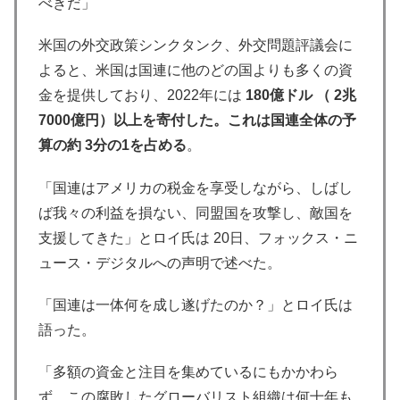
べきだ」
米国の外交政策シンクタンク、外交問題評議会に
よると、米国は国連に他のどの国よりも多くの資
金を提供しており、2022年には
180億ドル （ 2兆
7000億円）以上を寄付した。これは国連全体の予
算の約 3分の1を占める
。
「国連はアメリカの税金を享受しながら、しばし
ば我々の利益を損ない、同盟国を攻撃し、敵国を
支援してきた」とロイ氏は 20日、フォックス・ニ
ュース・デジタルへの声明で述べた。
「国連は一体何を成し遂げたのか？」とロイ氏は
語った。
「多額の資金と注目を集めているにもかかわら
ず、この腐敗したグローバリスト組織は何十年も