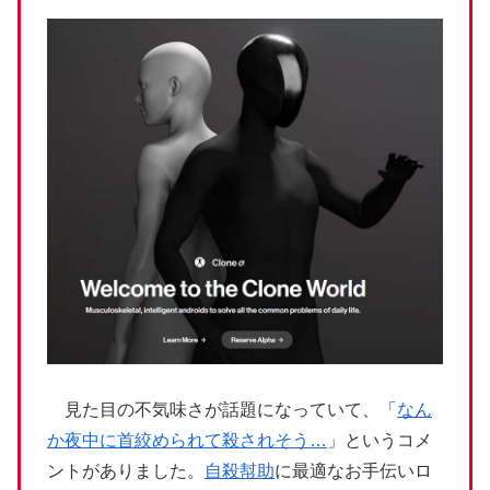
見た目の不気味さが話題になっていて、「
なん
か夜中に首絞められて殺されそう…
」というコメ
ントがありました。
自殺幇助
に最適なお手伝いロ