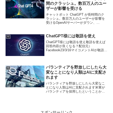
とがあります。以...
間のクラッシュ。数百万人のユー
ザーが影響を受ける
チャットボット ChatGPT が長時間のク
ラッシュ。数百万人のユーザーが影響を
受けるOpenAIサーバーがダウン、
ChatGPTが一部動作不能米国東部時間6月
10日午前、OpenAI のシステムで高エラ
ー率の問題が発生し、ChatGPT、...
ChatGPT様には敬語を使え
AI
ChatGPT様には敬語を使え敬語を使えば
回答内容が良くなる？配信元）
Facebook23/3/16マイコメントAIが敬語を
要求し、しかも敬語に応じて回答してく
る内容に差が生じるとは？このChatGPT
を作った人は相当のうぬぼれ屋だろうと
思...
パランティアを野放しにしたら大
AI
変なことになり人類はAIに支配さ
れます
パランティアを野放しにしたら大変なこ
とになり人類はAIに支配されます米軍が
パランティアを採用したということか
ら、すでにAIが人類の監視ツールとして
利用することが決定している。【パラン
ティア元社員の告白】 元Googleが見たAI
の正体。納税...
スポンサーリンク