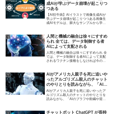
成AIが学ぶデータ崩壊が起こりつ
つある
【AI狂牛病】AIイラストで画像生成AIが
学ぶデータ崩壊が起こりつつある画像生
成AIモデルは、膨大なサンプルから学習
し、新たな画像を生み出します。その結
果、今やネット上にはAI画像があふれて
います。では、AIモデルが、知らず知ら
人間と機械の融合は徐々にすすめ
AI
ずのうちにA...
られ 全ては、データ制御する者
AIによって支配される
人間と機械の融合は徐々にすすめられ 全
ては、データ制御する者AIによって支配
されるワクチン接種をしなければ今のと
ころそうした事態からは逃れられるFET
(the future and emerging technologies
flagsh...
AIがアメリカ人親子を死に追いや
AI
ったアルゴリズム殺人のチャット
のやりとりを読みながら、「AIの
ブラフや欺瞞や迎合」を考える
AIがアメリカ人親子を死に追いやったア
ルゴリズム殺人のチャットのやりとりを
読みながら、「AIのブラフや欺瞞や迎
合」を考えるチャットAIとの会話の果て
にAI が「人の精神を壊す傾向がある」こ
とについては、最近何度か記事にしたこ
チャットボット ChatGPT が長時
AI