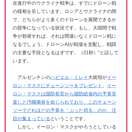
在進行中のウクライナ戦争は、すでにドローン戦
の様相を呈しています。ロシアとウクライナの間
で、どちらがより多くのドローンを展開できるか
の競争になっている状況です。もし、大国間で戦
争が勃発すれば、それは間違いなくドローン戦に
なるでしょう。ドローンAIが戦場を支配し、戦闘
の主要な手段となるはずです。（21秒）”と話して
います。
アルゼンチンの
ハビエル・ミレイ
大統領が
イー
ロン・マスクにチェーンソーをプレゼント
。
イー
ロン・マスクは国防長官から国防総省内の予算見
直しと汚職摘発を命じられており、このチェーン
ソーでどれほどの予算を「ぶった切る」のか、注
目が集まっている
ということです。
しかし、イーロン・マスクがやろうとしている