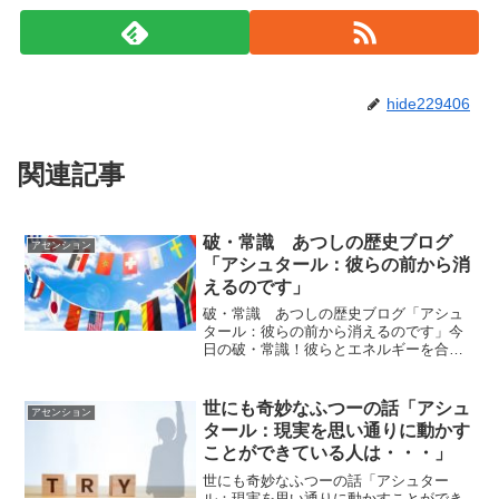
hide229406
関連記事
破・常識 あつしの歴史ブログ
アセンション
「アシュタール：彼らの前から消
えるのです」
破・常識 あつしの歴史ブログ「アシュ
タール：彼らの前から消えるのです」今
日の破・常識！彼らとエネルギーを合わ
せ、共振するのではなく彼らと違う波動
領域に共振することを意図してくださ
い。 彼らの前から消えるのです。ｂｙア
世にも奇妙なふつーの話「アシュ
アセンション
シュタールアシュタールか...
タール：現実を思い通りに動かす
ことができている人は・・・」
世にも奇妙なふつーの話「アシュター
ル：現実を思い通りに動かすことができ