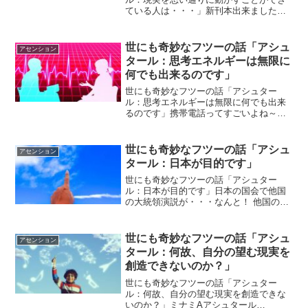
ている人は・・・」新刊本出来ました！
「新刊 出来ました！」 お待たせいたし
ました！ 「身体を持って次の次元へ行
く」シリーズ １＆２ が、やっと出来ま
世にも奇妙なフツーの話「アシュ
アセンション
したぁ～＾０＾ / ...
タール：思考エネルギーは無限に
何でも出来るのです」
世にも奇妙なフツーの話「アシュター
ル：思考エネルギーは無限に何でも出来
るのです」携帯電話ってすごいよね～携
帯電話ってすごいよね・・・ まず電話と
いう機械が出来たこともすごいけど、 そ
れがどんどん進化していって外に持っ
世にも奇妙なフツーの話「アシュ
アセンション
て 行ける電話が出来るな...
タール：日本が目的です」
世にも奇妙なフツーの話「アシュター
ル：日本が目的です」日本の国会で他国
の大統領演説が・・・なんと！ 他国の大
統領が日本の国会で演説を したそう
で・・・ 日本の国会で他国の大統領が演
説をして それを日本の国会議員さんみん
世にも奇妙なフツーの話「アシュ
アセンション
なが スタンディングオ...
タール：何故、自分の望む現実を
創造できないのか？」
世にも奇妙なフツーの話「アシュター
ル：何故、自分の望む現実を創造できな
いのか？」ミナミAアシュタール