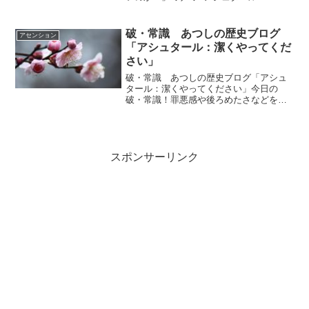
Radio449「一番を大切にできなければ他
のものも手に入らないのです」vol.919
「このままでいいのか？」vol.920「一番
破・常識 あつしの歴史ブログ
アセンション
を大切に...
「アシュタール：潔くやってくだ
さい」
破・常識 あつしの歴史ブログ「アシュ
タール：潔くやってください」今日の
破・常識！罪悪感や後ろめたさなどを感
じることなく好きなだけ楽しむ時間を作
ってあげてください。満足することが出
来れば、中毒のような症状はなくなりま
す。ｂｙアシュタールアシュ...
スポンサーリンク