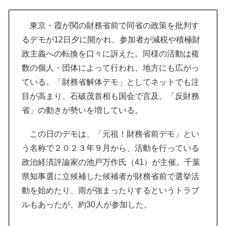
東京・霞が関の財務省前で同省の政策を批判す
るデモが12日夕に開かれ、参加者が減税や積極財
政主義への転換を口々に訴えた。同様の活動は複
数の個人・団体によって行われ、地方にも広がっ
ている。「財務省解体デモ」としてネットでも注
目が高まり、石破茂首相も国会で言及。「反財務
省」の動きが勢いを増している。
この日のデモは、「元祖！財務省前デモ」とい
う名称で２０２３年９月から、活動を行っている
政治経済評論家の池戸万作氏（41）が主催。千葉
県知事選に立候補した候補者が財務省前で選挙活
動を始めたり、雨が強まったりするというトラブ
ルもあったが、約30人が参加した。