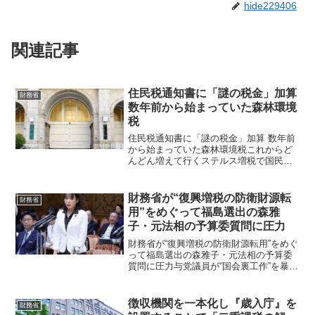
hide229406
関連記事
住民税通知書に「謎の税金」加算
財務省
数年前から始まっていた森林環境
税
住民税通知書に「謎の税金」加算 数年前
から始まっていた森林環境税これからど
んどん増えて行くステルス増税で国民負
担率は70％に達する会社員や公務員であ
れば6月前後に住民税決定通知書が配られ
ますが、昇給や賞与などの変化がなけれ
財務省が“復興増税の防衛財源転
財務省
ば、書かれている内...
用”をめぐって福島選出の森雅
子・元法相の予算委質問に圧力
財務省が“復興増税の防衛財源転用”をめぐ
って福島選出の森雅子・元法相の予算委
質問に圧力与党議員が“国会裏工作”を暴露
する異例事態に 3月5日の参院予算委員
会で、自民党議員が財務省の“国会裏工
作”を暴露する一幕があった。福島選出の
徴収機関を一本化し『歳入庁』を
財務省
森雅子・元法...