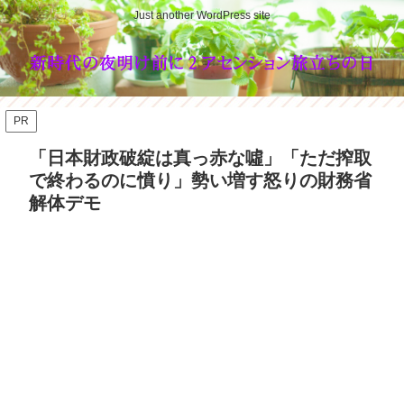
Just another WordPress site
PR
「日本財政破綻は真っ赤な噓」「ただ搾取
で終わるのに憤り」勢い増す怒りの財務省
解体デモ