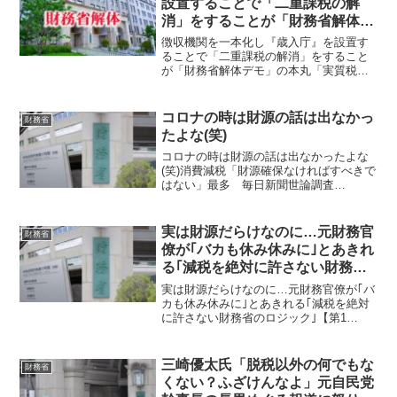
設置することで「二重課税の解
消」をすることが「財務省解体デ
モ」の本丸
徴収機関を一本化し『歳入庁』を設置す
ることで「二重課税の解消」をすること
が「財務省解体デモ」の本丸「実質税金
って39個ある…全部2重課税になってい
る…なるべくこの課税ベースの重複は解
消したくない…これが、財務省が一番知
コロナの時は財源の話は出なかっ
財務省
られたくないこと」竹下...
たよな(笑)
コロナの時は財源の話は出なかったよな
(笑)消費減税「財源確保なければすべきで
はない」最多 毎日新聞世論調査
2026/2/23 10:00 毎日新聞は21、22の両
日、全国世論調査を実施した。自民党が
衆院選で掲げた「食料品の消費税率2年間
実は財源だらけなのに…元財務官
財務省
ゼロ...
僚が｢バカも休み休みに｣とあきれ
る｢減税を絶対に許さない財務省
のロジック｣
実は財源だらけなのに…元財務官僚が｢バ
カも休み休みに｣とあきれる｢減税を絶対
に許さない財務省のロジック｣【第1
回】"控除"は｢103万→160万円｣の日本だ
が米国は280万､英国214万…財務省がひ
た隠すとんでもない増税のカラクリ【第3
三崎優太氏「脱税以外の何でもな
財務省
回】...
くない？ふざけんなよ」元自民党