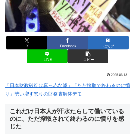
X
Facebook
はてブ
LINE
コピー
2025.03.13
「日本財政破綻は真っ赤な噓」「ただ搾取で終わるのに憤
り」勢い増す怒りの財務省解体デモ
これだけ日本人が汗水たらして働いている
のに、ただ搾取されて終わるのに憤りを感
じた