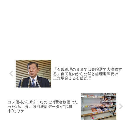
「石破総理のままでは参院選で大惨敗す
る」自民党内から公然と総理退陣要求
正念場迎える石破総理
コメ価格が1.8倍！なのに消費者物価はた
った3％上昇…政府統計データが“お粗
末”なワケ