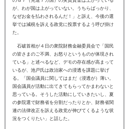
のＧ７（先進７カ国）の実質賃金は上がっている
が、わが国は上がっていない。うちらばっかり、
なぜお金を払わされるんだ！」と訴え、今後の選
挙では減税を訴える政党に投票するよう呼び掛け
た。
石破首相が４日の衆院財務金融委員会で「国民
の皆さまのご不満、お怒りというものが体現され
ている」と述べるなど、デモの存在感が高まって
いるが、池戸氏は政治家への浸透を課題に挙げ
る。「国会議員に関してはまだ（浸透が）薄い。
国会議員が活動に出てきてもらってかまわないと
思っている。そうした活動にしていきたいし、夏
の参院選で財務省を分割だったりとか、財務省関
連の法律改正を訴える政党が伸びてくるような状
況をつくりたい」と話した。