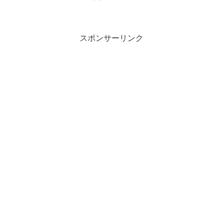
うならすぐに病院へ高齢者より若い人た
ちの「夏の」心停止が多すぎる世界中の
サッカー選手あるいは、さまざまなアス
リートたちが、試合中や練...
スポンサーリンク