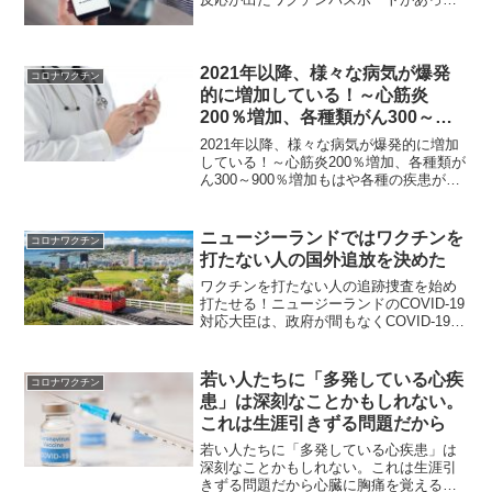
も感染したらパスポートの意味ない！マ
イコメントウイルスはワクチンにさらさ
れても生き延びるために変異するんで
す。だから、ワクチンパ...
2021年以降、様々な病気が爆発
コロナワクチン
的に増加している！～心筋炎
200％増加、各種類がん300～
900％増加
2021年以降、様々な病気が爆発的に増加
している！～心筋炎200％増加、各種類が
ん300～900％増加もはや各種の疾患が増
加するのは避けられない事態！竹下雅敏
氏からの情報です。 1月30日の記事
で、「国防医療疫学データベース
ニュージーランドではワクチンを
コロナワクチン
（DMED）」...
打たない人の国外追放を決めた
ワクチンを打たない人の追跡捜査を始め
打たせる！ニュージーランドのCOVID-19
対応大臣は、政府が間もなくCOVID-19ワ
クチンをまだ接種していない人々の「追
跡調査」を開始すると警告しました。ク
リス・ヒプキンス議員は、ニュージーラ
若い人たちに「多発している心疾
コロナワクチン
ンド政府...
患」は深刻なことかもしれない。
これは生涯引きずる問題だから
若い人たちに「多発している心疾患」は
深刻なことかもしれない。これは生涯引
きずる問題だから心臓に胸痛を覚えるよ