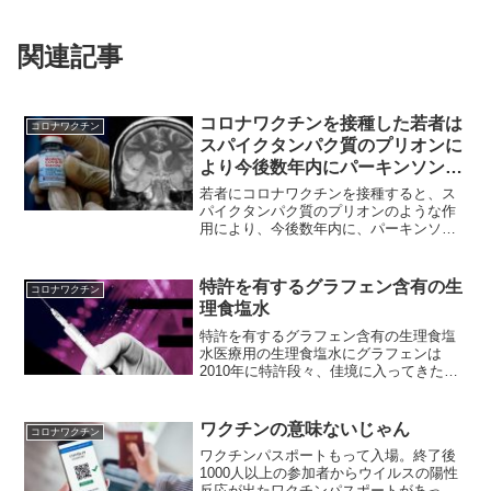
関連記事
コロナワクチンを接種した若者は
コロナワクチン
スパイクタンパク質のプリオンに
より今後数年内にパーキンソン病
やアルツハイマーなどの神経変性
若者にコロナワクチンを接種すると、ス
疾患を引き起こす可能性がある
パイクタンパク質のプリオンのような作
用により、今後数年内に、パーキンソン
病やアルツハイマーなどの神経変性疾患
を引き起こす可能性 ／「ワクチン接種後
の抗NMDAR脳炎の最初の例」が発見竹下
特許を有するグラフェン含有の生
コロナワクチン
雅敏氏からの情報 ...
理食塩水
特許を有するグラフェン含有の生理食塩
水医療用の生理食塩水にグラフェンは
2010年に特許段々、佳境に入ってきた、​​
グラフェンを含んだ生理食塩水2021年7月
24日 Orwellcity 翻訳抜粋​​予防接種もマ
スクもしていない、PCR検査も...
ワクチンの意味ないじゃん
コロナワクチン
ワクチンパスポートもって入場。終了後
1000人以上の参加者からウイルスの陽性
反応が出たワクチンパスポートがあって