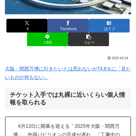
X
Facebook
はてブ
LINE
コピー
2025.03.24
大阪・関西万博に行きたいとは思わないが74.8％に「見た
いものが何もない」
チケット入手では丸裸に近いくらい個人情
報を取られる
4月13日に開幕を迎える「2025年大阪・関西万
博」。外国パビリオンの完成が遅れ、「工事中の