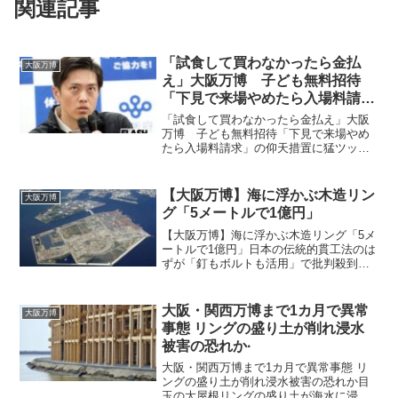
関連記事
「試食して買わなかったら金払
大阪万博
え」大阪万博 子ども無料招待
「下見で来場やめたら入場料請
求」の仰天措置に猛ツッコミ
「試食して買わなかったら金払え」大阪
万博 子ども無料招待「下見で来場やめ
たら入場料請求」の仰天措置に猛ツッコ
ミまるで反社同然の言い方とやり方で開
いた口が塞がらない！「2025年大阪・関
西万博」の開幕まで残り200日を切った。
【大阪万博】海に浮かぶ木造リン
大阪万博
「機運」の盛り上...
グ「5メートルで1億円」
【大阪万博】海に浮かぶ木造リング「5メ
ートルで1億円」日本の伝統的貫工法のは
ずが「釘もボルトも活用」で批判殺到
2025年大阪・関西万博のシンボルとなる
はずの木造リング（大屋根）に対する批
判が高まっている。 建設費は約344億
大阪・関西万博まで1カ月で異常
大阪万博
円。リングで使...
事態 リングの盛り土が削れ浸水
被害の恐れか·
大阪・関西万博まで1カ月で異常事態 リ
ングの盛り土が削れ浸水被害の恐れか目
玉の大屋根リングの盛り土が海水に浸食