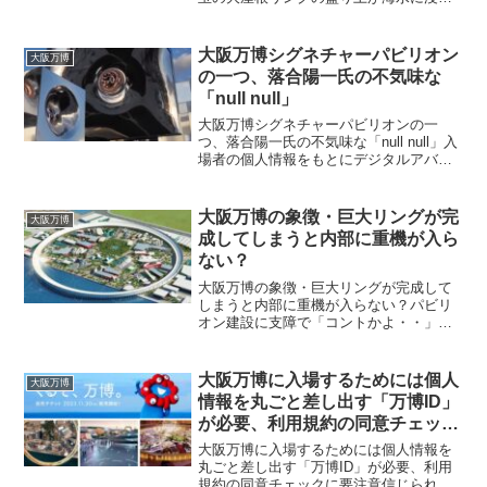
されている 4月13日に予定される大阪・
関西万博の開幕まで1カ月を切った。旗振
り役である大阪府の吉村知事は13日の会
大阪万博シグネチャーパビリオン
大阪万博
見で、開幕1カ...
の一つ、落合陽一氏の不気味な
「null null」
大阪万博シグネチャーパビリオンの一
つ、落合陽一氏の不気味な「null null」入
場者の個人情報をもとにデジタルアバタ
ーを作成し、アフター万博では企業で一
括管理を目論む読者の方からの情報で
す。 動画50分頃に落合陽一氏のパビリ
大阪万博の象徴・巨大リングが完
大阪万博
オン「null...
成してしまうと内部に重機が入ら
ない？
大阪万博の象徴・巨大リングが完成して
しまうと内部に重機が入らない？パビリ
オン建設に支障で「コントかよ・・」〜
キッチリ笑いをとる大阪読者の方からの
情報です。魂を吹き込んだ「2億円のトイ
レ」の次は、巨大リングができると重機
大阪万博に入場するためには個人
大阪万博
が入らない。 どん...
情報を丸ごと差し出す「万博ID」
が必要、利用規約の同意チェック
に要注意
大阪万博に入場するためには個人情報を
丸ごと差し出す「万博ID」が必要、利用
規約の同意チェックに要注意信じられな