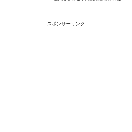
いほどの入力項目で「外国政府、協賛企
業や出展者等に個人情報が提供される場
合があります」というもの。「社会信用
システムに誘導」される...
スポンサーリンク