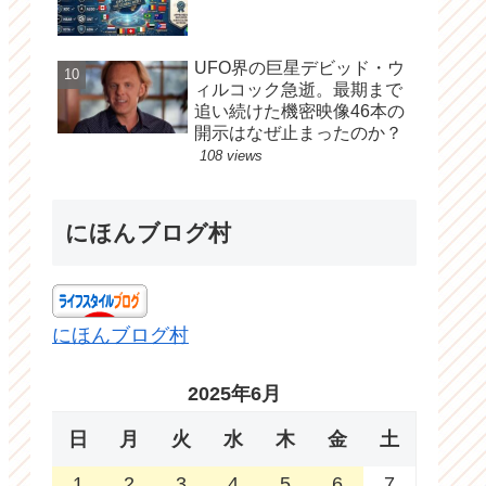
UFO界の巨星デビッド・ウ
ィルコック急逝。最期まで
追い続けた機密映像46本の
開示はなぜ止まったのか？
108 views
にほんブログ村
にほんブログ村
2025年6月
日
月
火
水
木
金
土
1
2
3
4
5
6
7