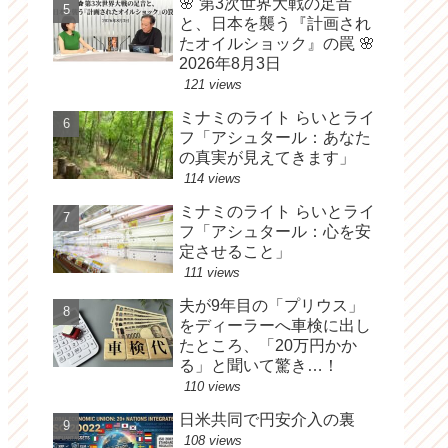
🌸 第3次世界大戦の足音
と、日本を襲う『計画され
たオイルショック』の罠 🌸
2026年8月3日
121 views
ミナミのライト らいとライ
フ「アシュタール：あなた
の真実が見えてきます」
114 views
ミナミのライト らいとライ
フ「アシュタール：心を安
定させること」
111 views
夫が9年目の「プリウス」
をディーラーへ車検に出し
たところ、「20万円かか
る」と聞いて驚き…！
110 views
日米共同で円安介入の裏
108 views