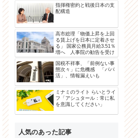
指揮権密約と戦後日本の支
配構造
高市総理「物価上昇を上回
る賃上げを日本に定着させ
る」 国家公務員月給3.51％
増へ 人事院の勧告を受け
国税不祥事、「前例ない事
態次々」に危機感 「パパ
活」、情報漏えいも
ミナミのライト らいとライ
フ「アシュタール：常に私
を意識してください」
人気のあった記事