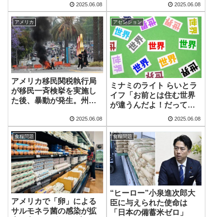
2025.06.08
2025.06.08
すぎる若者離れ」の現状
アメリカ
アセンション
アメリカ移民関税執行局
ミナミのライト らいとラ
が移民一斉検挙を実施し
イフ「お前とは住む世界
た後、暴動が発生。州兵
が違うんだよ！だって
が派遣される
さ」
2025.06.08
2025.06.08
食糧問題
食糧問題
“ヒーロー”小泉進次郎大
アメリカで「卵」による
臣に与えられた使命は
サルモネラ菌の感染が拡
「日本の備蓄米ゼロ」