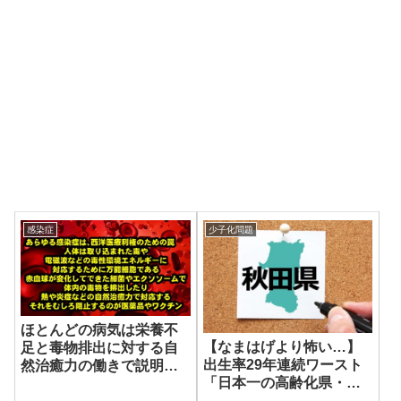
感染症
少子化問題
ほとんどの病気は栄養不
【なまはげより怖い…】
足と毒物排出に対する自
出生率29年連続ワースト
然治癒力の働きで説明で
「日本一の高齢化県・秋
きる
田」で起きている「悲惨