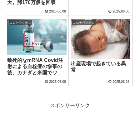
大。卵170万個を回収
2025.06.08
2025.06.08
コロナワクチン
コロナワクチン
致死的なmRNA Covid注
出産現場で起きている異
射による血栓症の惨事の
常
後、カナダと米国でワク
チン懐疑論が史上最高に
2025.06.08
2025.06.08
高まっている S.D. Wells
スポンサーリンク