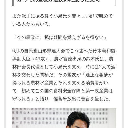
また派手に振る舞う小泉氏を苦々しい顔で眺めて
いる人たちもいる。
「今の農政に、私は疑問を覚えざるを得ない」
6月の自民党山形県連大会でこう述べた鈴木憲和復
興副大臣（43歳）。農水官僚出身の鈴木氏は、農
林部会長代理として小泉氏を支え、時には2人で酒
杯を交わした間柄だ。その盟友が「適正な報酬が
得られる農林水産業とそれを支える消費者がい
て、初めてこの国の食料安全保障と第一次産業は
守られる」と語り、備蓄米放出に苦言を呈した。