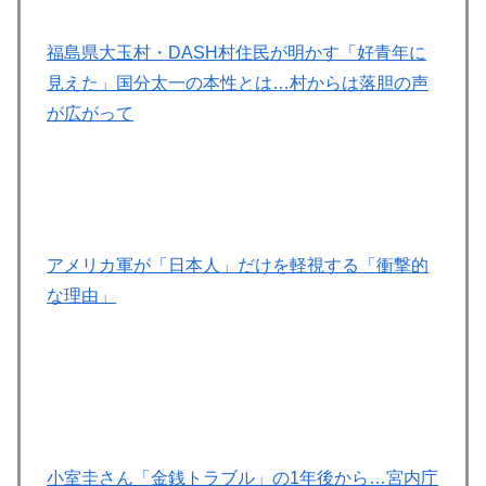
福島県大玉村・DASH村住民が明かす「好青年に
見えた」国分太一の本性とは…村からは落胆の声
が広がって
アメリカ軍が「日本人」だけを軽視する「衝撃的
な理由」
小室圭さん「金銭トラブル」の1年後から…宮内庁