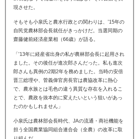
現させた。
そもそも小泉氏と農水行政との関わりは、’15年の
自民党農林部会長就任がきっかけだ。当選同期の
齋藤健前経済産業相（66歳）が語る。
「’13年に経産省出身の私が農林部会長に起用され
ました。その後任が進次郎さんだった。私も進次
郎さんも異例の2期2年を務めました。当時の安倍
晋三総理や、菅義偉官房長官は農協改革に熱心
で、農水族とは毛色の違う異質な存在を入れるこ
とで、農政を抜本的に変えたいという狙いがあっ
たのかもしれません」
小泉氏は農林部会長時代、JAの流通・商社機能を
担う全国農業協同組合連合会（全農）の改革に取
り組んだ。