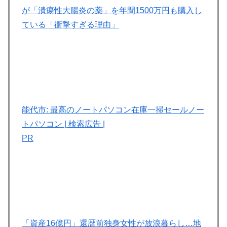
が「潰瘍性大腸炎の薬」を年間1500万円も購入し
ている「衝撃すぎる理由」
能代市: 最高のノートパソコン在庫一掃セール
ノー
トパソコン | 検索広告
|
PR
「資産16億円」還暦前独身女性が放浪暮らし…地