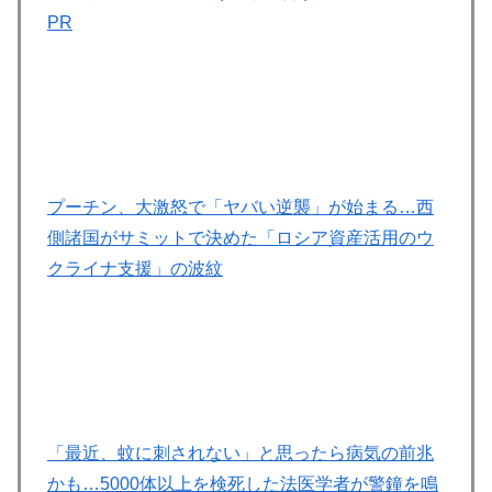
PR
プーチン、大激怒で「ヤバい逆襲」が始まる…西
側諸国がサミットで決めた「ロシア資産活用のウ
クライナ支援」の波紋
「最近、蚊に刺されない」と思ったら病気の前兆
かも…5000体以上を検死した法医学者が警鐘を鳴