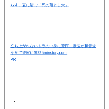
らす、夏に潜む「死の落とし穴」
立ち上がれないトラの中身に驚愕、獣医が超音波
を見て警察に連絡
5minstory.com
|
PR