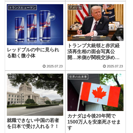
トランスヒューマン
アメリカ
トランプ大統領と赤沢経
レッドブルの中に見られ
済再生相の面会写真公
る動く微小体
開…米側が関税交渉めぐ
り
2025.07.23
2025.07.23
中国
世界の出来事
カナダは今後20年間で
就職できない中国の若者
1500万人を安楽死させま
を日本で受け入れる？！
す