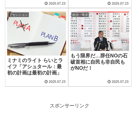
2025.07.23
2025.07.23
アセンション
政治・経済
もう限界だ…辞任NOの石
ミナミのライト らいとラ
破首相に自民も非自民も
イフ「アシュタール：最
がNOだ！
初の計画は最初の計画」
2025.07.23
2025.07.23
スポンサーリンク