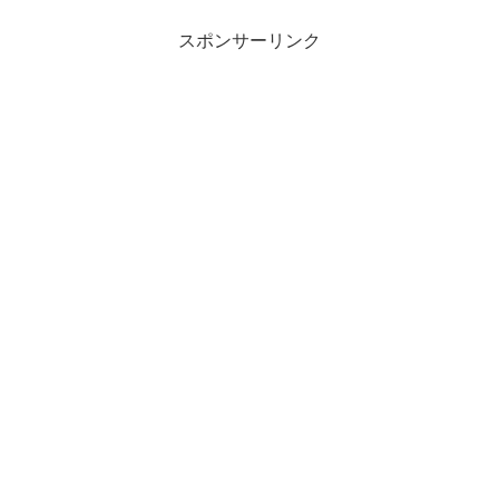
連邦政府が出資し、NASA などが中心と
して行っている月面着...
スポンサーリンク