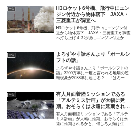
いか」との説は、ちまたでよくいわれる
思考実験のひとつです。このような考え
H3ロケット6号機、飛行中にエン
宇宙
を元に、実存主義やエント...
ジン付近から物体落下 JAXA・
三菱重工が調査へ
H3ロケット6号機、飛行中にエンジン付
近から物体落下 JAXA・三菱重工が調査
へ打ち上げ４３秒後にエンジン付近から
黒い物体のようなものが落下！ 6月12日
に打ち上げられたH3ロケット6号機（30
形態試験機）の中継映像では、リフトオ
よろずや寸話さんより「ポールシ
宇宙
フ直後に第...
フトの話」
よろずや寸話さんより「ポールシフトの
話」3200万年に一度と言われる地場の逆
転現象が2038年に起こる？ 「はろーふ
ろーむロングビーチ」さんの動画で、ア
メリカのジョセフ・ティテル氏の最新予
言を和訳されていたので聞いていたら、
有人月面着陸ミッションである
宇宙
地球のポールシフ...
「アルテミス計画」が大幅に延
期。おそらくは永遠に延期される
かと。
有人月面着陸ミッションである「アルテ
ミス計画」が大幅に延期。おそらくは永
遠に延期されるかと。何しろ人類は生体
的に宇宙に行けないのだから有人月面着
陸は、どのみち無理な話でありアメリカ