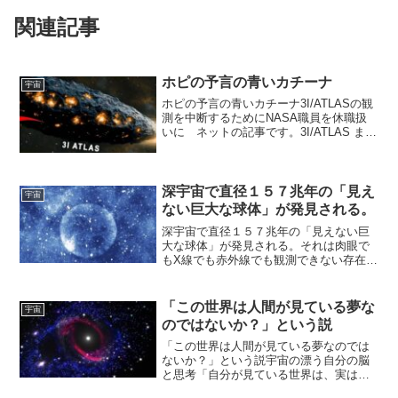
関連記事
ホピの予言の青いカチーナ
宇宙
ホピの予言の青いカチーナ3I/ATLASの観
測を中断するためにNASA職員を休職扱
いに ネットの記事です。3I/ATLAS また
は C/2025 N1 は、2025年7月1日にチリの
コキンボ州・Rio Hurtadoで観測を行って
いた小惑星...
深宇宙で直径１５７兆年の「見え
宇宙
ない巨大な球体」が発見される。
深宇宙で直径１５７兆年の「見えない巨
大な球体」が発見される。それは肉眼で
もX線でも赤外線でも観測できない存在
で、電波でだけ捕捉できる直径157光年の
見えない球体宇宙空間で「非常に謎の存
在」が発見されたようです。それは、見
「この世界は人間が見ている夢な
宇宙
えない巨大球体で、冒...
のではないか？」という説
「この世界は人間が見ている夢なのでは
ないか？」という説宇宙の漂う自分の脳
と思考「自分が見ている世界は、実は水
槽に浮かんだ脳が見ている夢なのではな