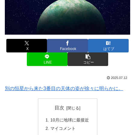
X
Facebook
はてブ
LINE
コピー
2025.07.12
別の恒星から来た3番目の天体の姿が徐々に明らかに。
目次
10月に地球に最接近
マイコメント