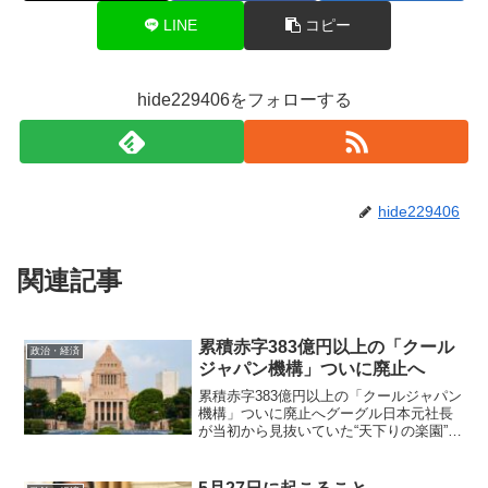
LINE
コピー
hide229406をフォローする
hide229406
関連記事
累積赤字383億円以上の「クール
政治・経済
ジャパン機構」ついに廃止へ
累積赤字383億円以上の「クールジャパン
機構」ついに廃止へグーグル日本元社長
が当初から見抜いていた“天下りの楽園”の
末路「クールジャパン機構」をご存じで
しょうか。日本の食やアニメ、伝統工芸
品などを海外に広めるとして2013年に発