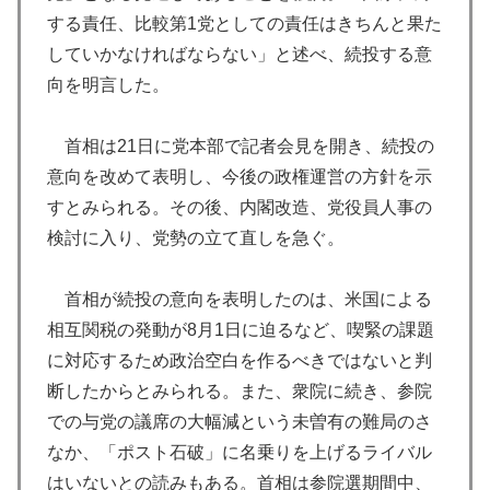
する責任、比較第1党としての責任はきちんと果た
していかなければならない」と述べ、続投する意
向を明言した。
首相は21日に党本部で記者会見を開き、続投の
意向を改めて表明し、今後の政権運営の方針を示
すとみられる。その後、内閣改造、党役員人事の
検討に入り、党勢の立て直しを急ぐ。
首相が続投の意向を表明したのは、米国による
相互関税の発動が8月1日に迫るなど、喫緊の課題
に対応するため政治空白を作るべきではないと判
断したからとみられる。また、衆院に続き、参院
での与党の議席の大幅減という未曽有の難局のさ
なか、「ポスト石破」に名乗りを上げるライバル
はいないとの読みもある。首相は参院選期間中、