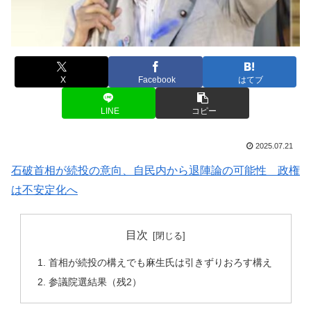
X
Facebook
はてブ
LINE
コピー
2025.07.21
石破首相が続投の意向、自民内から退陣論の可能性 政権
は不安定化へ
目次
首相が続投の構えでも麻生氏は引きずりおろす構え
参議院選結果（残2）