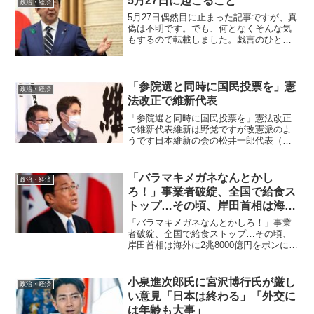
5月27日に起こること
政治・経済
足した官民フ...
5月27日偶然目に止まった記事ですが、真
偽は不明です。でも、何となくそんな気
もするので転載しました。戯言のひとつ
として見ておいていいでしょう。ただ、
世界は急展開しているようなのでなきに
しもあらずです。*On 27 May, 2020,
Sh...
「参院選と同時に国民投票を」憲
政治・経済
法改正で維新代表
「参院選と同時に国民投票を」憲法改正
で維新代表維新は野党ですが改憲派のよ
うです日本維新の会の松井一郎代表（大
阪市長）は２日、市役所で開かれた会見
で、憲法改正について「来年の参院選ま
でに改正案を固めて（参院選の投票とと
「バラマキメガネなんとかし
政治・経済
もに）国民投票を実施すべ...
ろ！」事業者破綻、全国で給食ス
トップ…その頃、岸田首相は海外
に2兆8000億円をポン
「バラマキメガネなんとかしろ！」事業
者破綻、全国で給食ストップ…その頃、
岸田首相は海外に2兆8000億円をポンにほ
んより海外に援助金をポンポン出す岸田
メガネに怒り心頭！ 全国で給食業務を
展開している会社が破綻、各地の学校な
小泉進次郎氏に宮沢博行氏が厳し
政治・経済
どで給食がストップ...
い意見「日本は終わる」「外交に
は年齢も大事」