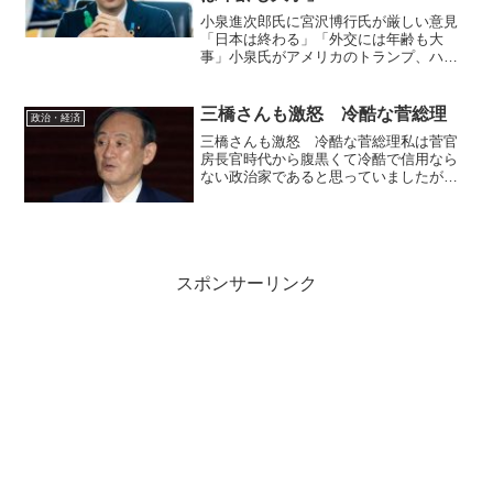
小泉進次郎氏に宮沢博行氏が厳しい意見
「日本は終わる」「外交には年齢も大
事」小泉氏がアメリカのトランプ、ハリ
ス、中国の習近平主席と会談している様
子がとても想像できない。 9月27日に予
定されている自民党総裁選。候補者のひ
三橋さんも激怒 冷酷な菅総理
政治・経済
とりで国民的人気が高い...
三橋さんも激怒 冷酷な菅総理私は菅官
房長官時代から腹黒くて冷酷で信用なら
ない政治家であると思っていましたが、
最も総理にはなってはならない人物が総
理になってしまったのです。日本経済と
国民の生活水準をかなり落としグローバ
リズム政策を継続してきた...
スポンサーリンク