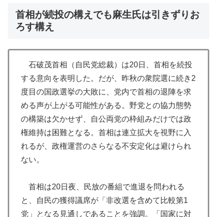
首相が続投の構えでも麻生氏は引きずりお
ろす構え
石破茂首相（自民党総裁）は20日、首相を続投
する意向を表明した。だが、昨秋の衆院選に続き2
度目の国政選挙の大敗に、党内で首相の退陣を求
める声が上がる可能性がある。野党との協力態勢
の構築は欠かせず、自公両党の枠組みだけでは政
権維持は困難となる。首相は連立拡大を視野に入
れるが、政権運営のさらなる不安定化は避けられ
ない。
首相は20日夜、民放の番組で進退を問われる
と、自民の獲得議席が「非改選を含めて比較第1
党」となる見通しであることを強調。「国家に対