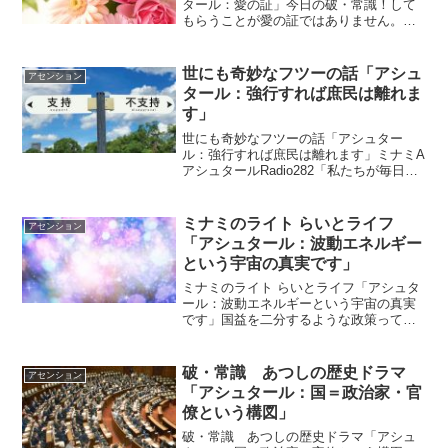
タール：愛の証」今日の破・常識！して
もらうことが愛の証ではありません。し
てあげることが愛の証でもないのです。
それを愛の証だと思っていると支配関係
が出来てしまいます。ｂｙアシュタール
世にも奇妙なフツーの話「アシュ
アセンション
アシュタールからのメッセ...
タール：強行すれば庶民は離れま
す」
世にも奇妙なフツーの話「アシュター
ル：強行すれば庶民は離れます」ミナミA
アシュタールRadio282「私たちが毎日お
伝えしてること」vol.585「今しなくても
いいことなんです！」vol.586 「私たちが
毎日お伝えしてること」「強行すれば...
ミナミのライト らいとライフ
アセンション
「アシュタール：波動エネルギー
という宇宙の真実です」
ミナミのライト らいとライフ「アシュタ
ール：波動エネルギーという宇宙の真実
です」国益を二分するような政策って
何？イヤイヤ怖いですって！！「怖い」
「何するつもり？」高市首相が掲げる“国
論を二分するような大胆な政策”にネット
破・常識 あつしの歴史ドラマ
アセンション
困惑のワケ「中身を隠...
「アシュタール：国＝政治家・官
僚という構図」
破・常識 あつしの歴史ドラマ「アシュ