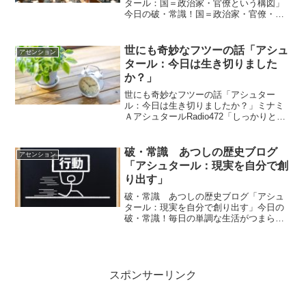
タール：国＝政治家・官僚という構図」
今日の破・常識！国＝政治家・官僚・・
という構図になっているのでもっとどん
どんおかしくなっているのです。国のた
め＝政治家、官僚の利益のため・・・に
世にも奇妙なフツーの話「アシュ
アセンション
なってしまっているのです...
タール：今日は生き切りました
か？」
世にも奇妙なフツーの話「アシュター
ル：今日は生き切りましたか？」ミナミ
ＡアシュタールRadio472「しっかりと意
識を保っていてください」vol.965 「それ
はあなた自身です」vol.966 「しっかりと
意識を保っていてください」「今日は...
破・常識 あつしの歴史ブログ
アセンション
「アシュタール：現実を自分で創
り出す」
破・常識 あつしの歴史ブログ「アシュ
タール：現実を自分で創り出す」今日の
破・常識！毎日の単調な生活がつまらな
くなったときに刺激を欲して自分で刺激
的な出来事を作り出すということもある
のです。ｙアシュタールアシュタールか
らのメッセージ今日のアシ...
スポンサーリンク