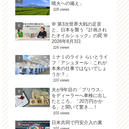
噴火への備え」
118 views
🌸 第3次世界大戦の足音
と、日本を襲う『計画され
たオイルショック』の罠 🌸
2026年8月3日
116 views
ミナミのライト らいとライ
フ「アシュタール：これが
本来の仕事ではないでしょ
うか？」
110 views
夫が9年目の「プリウス」
をディーラーへ車検に出し
たところ、「20万円かか
る」と聞いて驚き…！
101 views
日米共同で円安介入の裏
101 views