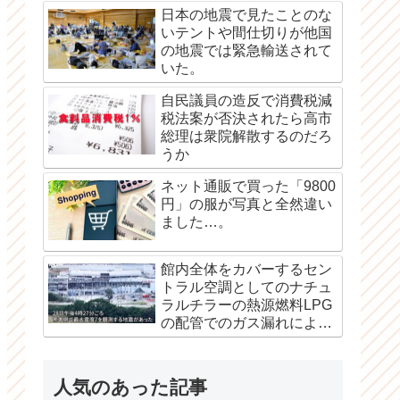
日本の地震で見たことのな
いテントや間仕切りが他国
の地震では緊急輸送されて
いた。
自民議員の造反で消費税減
税法案が否決されたら高市
総理は衆院解散するのだろ
うか
ネット通販で買った「9800
円」の服が写真と全然違い
ました…。
館内全体をカバーするセン
トラル空調としてのナチュ
ラルチラーの熱源燃料LPG
の配管でのガス漏れによる
爆発か？
人気のあった記事