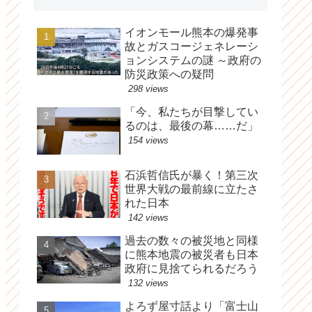
イオンモール熊本の爆発事
故とガスコージェネレーシ
ョンシステムの謎 ～政府の
防災政策への疑問
298 views
「今、私たちが目撃してい
るのは、最後の幕……だ」
154 views
石浜哲信氏が暴く！第三次
世界大戦の最前線に立たさ
れた日本
142 views
過去の数々の被災地と同様
に熊本地震の被災者も日本
政府に見捨てられるだろう
132 views
よろず屋寸話より「富士山