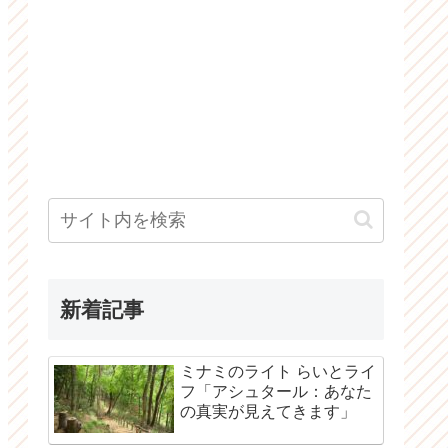
新着記事
ミナミのライト らいとライ
フ「アシュタール：あなた
の真実が見えてきます」