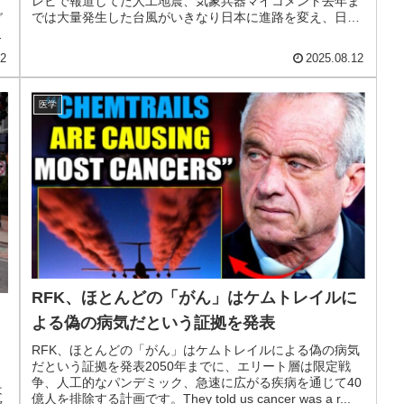
レビで報道してた人工地震、気象兵器マイコメント去年ま
て
では大量発生した台風がいきなり日本に進路を変え、日本
グ
中に大雨を降らせたが今年は打...
と
12
2025.08.12
医学
RFK、ほとんどの「がん」はケムトレイルに
よる偽の病気だという証拠を発表
RFK、ほとんどの「がん」はケムトレイルによる偽の病気
だという証拠を発表2050年までに、エリート層は限定戦
争、人工的なパンデミック、急速に広がる疾病を通じて40
は
億人を排除する計画です。They told us cancer was a r...