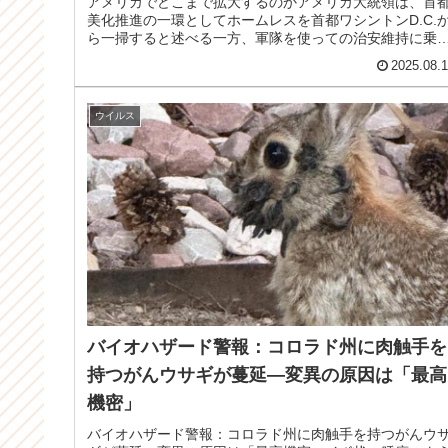
アメリカでどこまで拡大するのかアメリカ大統領は、首
美化推進の一環としてホームレスを首都ワシントンD.C.
ら一掃すると述べる一方、軍隊を使っての治安維持に乗
出す＝戒厳令戒厳令に向けて8...
2025.08.
ウイルス
バイオハザード警報：コロラド州に肉触手を
持つがんウサギが蔓延—変異の原因は「最高
機密」
バイオハザード警報：コロラド州に肉触手を持つがんウ