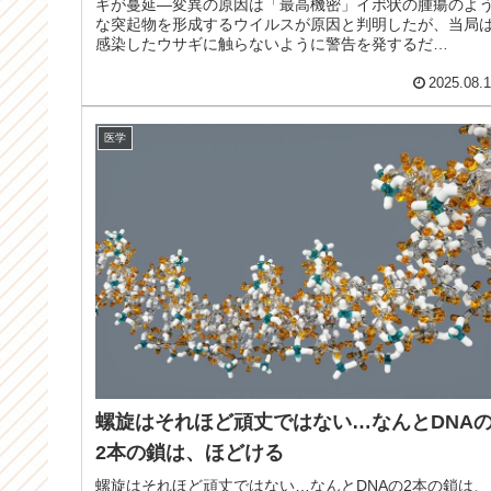
ギが蔓延—変異の原因は「最高機密」イボ状の腫瘍のよ
な突起物を形成するウイルスが原因と判明したが、当局
感染したウサギに触らないように警告を発するだ
け・・・。A creeping horr...
2025.08.
医学
螺旋はそれほど頑丈ではない…なんとDNA
2本の鎖は、ほどける
螺旋はそれほど頑丈ではない…なんとDNAの2本の鎖は、