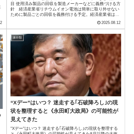
う
目 使用済み製品の回収を製造メーカーなどに義務づける方
は
針 経済産業省リチウムイオン電池は簡単に取り外せない
ために製品ごとの回収を義務付ける予定。経済産業省はリ
チウムイオン電池が使われているモ...
12
2025.08.12
未分類
“Xデー”はいつ？ 迷走する｢石破降ろし｣の現
状を整理すると《永田町大政局》の可能性が
の
見えてきた
"Xデー"はいつ？ 迷走する｢石破降ろし｣の現状を整理する
と《永田町大政局》の可能性が見えてきた8月以降の大政