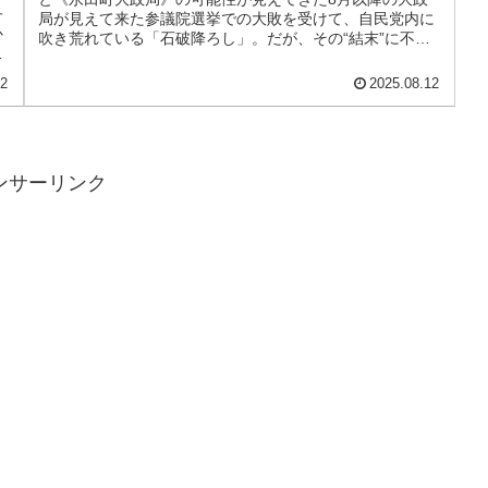
子
局が見えて来た参議院選挙での大敗を受けて、自民党内に
か
吹き荒れている「石破降ろし」。だが、その“結末”に不透
電
明感が増している。石破首...
12
2025.08.12
ンサーリンク