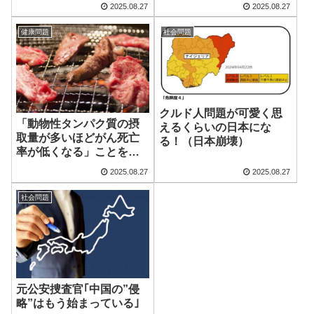
2025.08.27
2025.08.27
床医師が徹底解説
健康問題
社会問題
クルド人問題が可愛く思
「動物性タンパク質の摂
えるくらいの日本にな
取量が多いほどがん死亡
る！（日本崩壊）
率が低くなる」ことを示
した大規模研究
2025.08.27
2025.08.27
社会問題
元公安捜査官｢中国の”侵
略”はもう始まっている｣