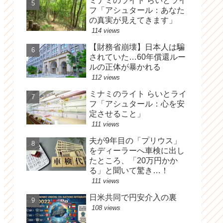
ミナミのライト らいとライ
フ「アシュタール：あなた
の真実が見えてきます」
114 views
【財務省崩壊】日本人は騙
されていた…60年償還ルー
ルの正体が暴かれる
112 views
ミナミのライト らいとライ
フ「アシュタール：心を安
定させること」
111 views
夫が9年目の「プリウス」
をディーラーへ車検に出し
たところ、「20万円かか
る」と聞いて驚き…！
111 views
日米共同で円安介入の裏
108 views