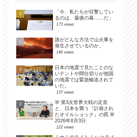
「今、私たちが目撃してい
るのは、最後の幕……だ」
173 views
誰がどんな方法で山火事を
発生させているのか。
146 views
日本の地震で見たことのな
いテントや間仕切りが他国
の地震では緊急輸送されて
いた。
137 views
🌸 第3次世界大戦の足音
と、日本を襲う『計画され
たオイルショック』の罠 🌸
2026年8月3日
122 views