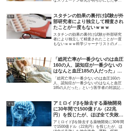
なスウェーデン研究が明らかにした事
実：全百歳超えの高齢者全員が総コレス
テロール値が高かった。LDL値が高いほ
ど長生きする。衝撃的でしょう？ベン・
スタチンの効果の裏付け試験が外
医学
ビックマン博士が...
部研究者により独立して精査され
たことが一度もないｗｗｗ
スタチンの効果の裏付け試験が外部研究
者により独立して精査されたことが一度
もないｗｗｗ科学ジャーナリストのメア
リアン・デマシは、スタチンの有効性に
疑問を呈したことで、ABCでのキャリア
を破壊されました。科学ジャーナリスト
「総死亡率が一番少ないのは血圧
医学
のメアリアン・デマシは...
160の人、認知症が一番少ないの
はなんと血圧185の人だった」と
いう医学者の対談記事
「総死亡率が一番少ないのは血圧160の
人、認知症が一番少ないのはなんと血圧
185の人だった」という医学者の対談記事
総死亡率が一番少ないのは血圧160の人、
認知症が一番少ないのはなんと血圧185の
人だった【医学常識のウソ 4】・和田秀
アミロイドβを除去する薬物開発
医学
樹 （写...
に30年間で1500億ドル（22兆
円）を投じたが、ほぼ全て失敗し
た
アミロイドβを除去する薬物開発に30年間
で1500億ドル（22兆円）を投じたが、ほ