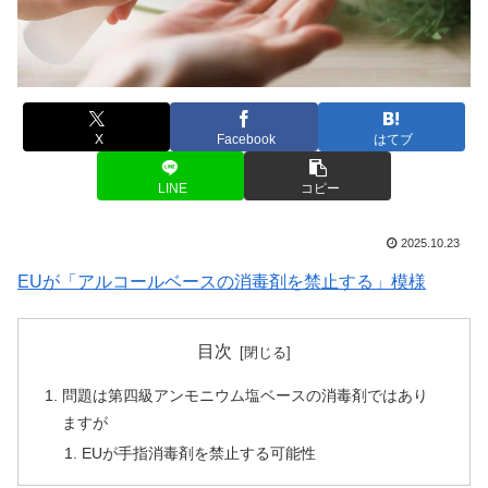
X
Facebook
はてブ
LINE
コピー
2025.10.23
EUが「アルコールベースの消毒剤を禁止する」模様
目次
問題は第四級アンモニウム塩ベースの消毒剤ではあり
ますが
EUが手指消毒剤を禁止する可能性