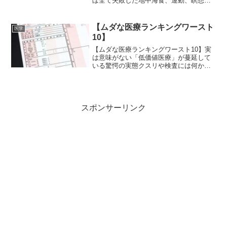
ぼ全て失敗した地中海食、運動、瞑想、
パズル、サプリメントの組み合わせで、
アルツハイマー病の8割以上が予防可能だ
った研究論文『アルツハイマー病：現在
【ムダな医療ランキングワースト
医学
の状況と戦略...
10】
【ムダな医療ランキングワースト10】実
は意味がない「低価値医療」が蔓延して
いる驚愕の実態クスリや検査には何かし
らの意味があるはず―そんな患者の切な
る期待が、通用しないこともある。「低
価値医療」は、至る所に潜んでいる。前
編記事『【じつは「飲む...
スポンサーリンク