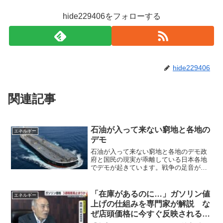
hide229406をフォローする
hide229406
関連記事
石油が入って来ない窮地と各地の
エネルギー
デモ
石油が入って来ない窮地と各地のデモ政
府と国民の現実が乖離している日本各地
でデモが起きています。戦争の足音が聞
こえるからです。「新しい戦前」という
言葉が、ピッタリな今の時代。戦争が起
きているのは、遠くの国のことで、関係
「在庫があるのに…」ガソリン値
エネルギー
ないでは済まされません！...
上げの仕組みを専門家が解説 な
ぜ店頭価格に今すぐ反映されるの