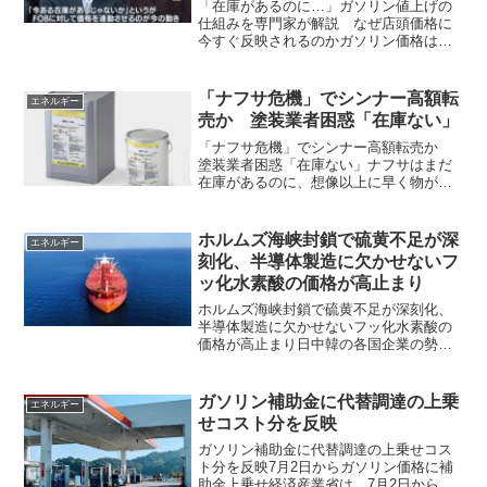
か
「在庫があるのに…」ガソリン値上げの
仕組みを専門家が解説 なぜ店頭価格に
今すぐ反映されるのかガソリン価格は現
地で船に積み込まれた時の価格を連動さ
せていると言うが、上がるのは早いのに
下がるのは遅い気がする。鹿児島県内の
「ナフサ危機」でシンナー高額転
エネルギー
ガソリンスタンドで店頭価...
売か 塗装業者困惑「在庫ない」
「ナフサ危機」でシンナー高額転売か
塗装業者困惑「在庫ない」ナフサはまだ
在庫があるのに、想像以上に早く物がな
くなっている。どうやら買い占めが原因
のよう。 原油由来の「ナフサ」からつ
くられる化学製品の供給不安が国内で広
ホルムズ海峡封鎖で硫黄不足が深
エネルギー
がる中、塗料用シンナーが...
刻化、半導体製造に欠かせないフ
ッ化水素酸の価格が高止まり
ホルムズ海峡封鎖で硫黄不足が深刻化、
半導体製造に欠かせないフッ化水素酸の
価格が高止まり日中韓の各国企業の勢力
図にどう影響するのか?日本への影響は小
さいフッ化水素酸インダストリアルチェ
ーン指数は高止まり フッ素製品価格が
ガソリン補助金に代替調達の上乗
エネルギー
急騰している。中国の大...
せコスト分を反映
ガソリン補助金に代替調達の上乗せコス
ト分を反映7月2日からガソリン価格に補
助金上乗せ経済産業省は、7月2日からガ