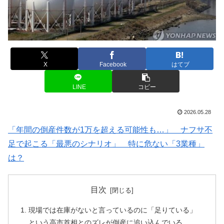
X
Facebook
はてブ
LINE
コピー
2026.05.28
「年間の倒産件数が1万を超える可能性も…」 ナフサ不
足で起こる「最悪のシナリオ」 特に危ない「3業種」
は？
目次
現場では在庫がないと言っているのに「足りている」
という高市首相とのズレが倒産に追い込んでいる。