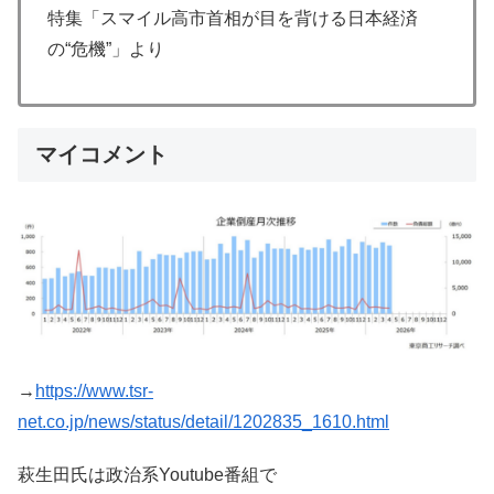
特集「スマイル高市首相が目を背ける日本経済
の“危機”」より
マイコメント
→
https://www.tsr-
net.co.jp/news/status/detail/1202835_1610.html
萩生田氏は政治系Youtube番組で