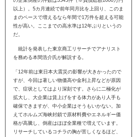
の企業倒産の件数は3545件（※負債総額1000万円
以上）。5カ月連続で前年同月比を上回り、このま
まのペースで増えるなら年間で1万件を超える可能
性が高い。ここまでの高水準は12年ぶりというの
だ。
統計を発表した東京商工リサーチでアナリスト
を務める本間浩介氏が解説する。
「12年前は東日本大震災の影響が大きかったので
すが、今回は著しい物価高や金利上昇などが原因
で、症状としてはより深刻です。さらに二極化が
拡大し、大企業は賃上げをする体力があり人手も
確保できますが、中小企業はそうもいかない。加
えてホルムズ海峡封鎖で原材料費やエネルギー価
格が高騰し、倒産はほぼ全業種で増えています。
リサーチしているコチラの胸が苦しくなるほど、