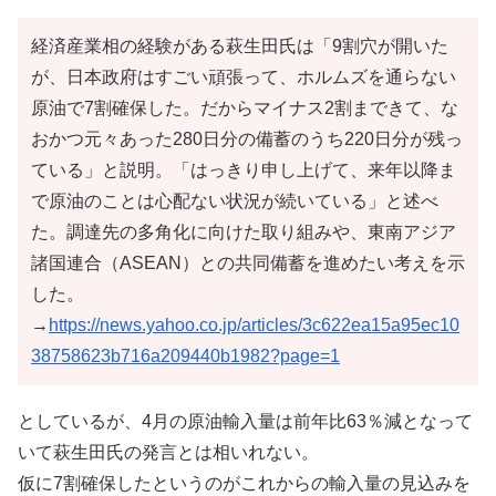
経済産業相の経験がある萩生田氏は「9割穴が開いた
が、日本政府はすごい頑張って、ホルムズを通らない
原油で7割確保した。だからマイナス2割まできて、な
おかつ元々あった280日分の備蓄のうち220日分が残っ
ている」と説明。「はっきり申し上げて、来年以降ま
で原油のことは心配ない状況が続いている」と述べ
た。調達先の多角化に向けた取り組みや、東南アジア
諸国連合（ASEAN）との共同備蓄を進めたい考えを示
した。
→
https://news.yahoo.co.jp/articles/3c622ea15a95ec10
38758623b716a209440b1982?page=1
としているが、4月の原油輸入量は前年比63％減となって
いて萩生田氏の発言とは相いれない。
仮に7割確保したというのがこれからの輸入量の見込みを