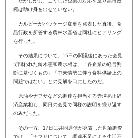
だがしかし、こうした企業の対応を巡り高市政
権は助け舟を出せていない。
カルビーがパッケージ変更を発表した直後、食
品行政を所管する農林水産省は同社にヒアリング
を行った。
その結果について、15日の閣議後にあった会見
で問われた鈴木憲和農水相は、「各企業の経営判
断に基づくもの」「中東情勢に伴う食料供給上の
問題ではない」との見解を口にしたのだ。
原油やナフサなどの調達を担当する赤澤亮正経
済産業相も、同日の会見で同様の説明を繰り返す
のみだった。
その一方、17日に共同通信が発表した世論調査
では、「ナフサについて、調達不足による生活不