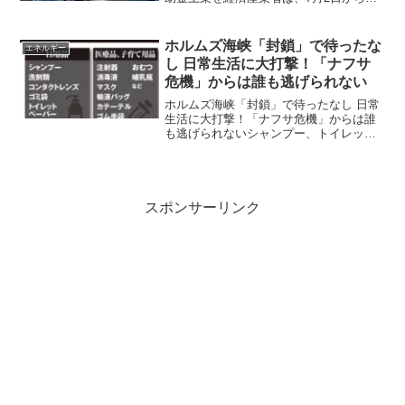
ソリン補助金の算定方式を見直す。代替
調達拡大による原油単価の上昇分を「調
整単価」として補助金に上乗せすること
ホルムズ海峡「封鎖」で待ったな
エネルギー
で、ガソリン小売価格...
し 日常生活に大打撃！「ナフサ
危機」からは誰も逃げられない
ホルムズ海峡「封鎖」で待ったなし 日常
生活に大打撃！「ナフサ危機」からは誰
も逃げられないシャンプー、トイレット
ペーパー、コンタクトレンズなどの日用
品から衣服、医療品も供給不足に――混
迷は深まるばかり――。アメリカとイラ
ンが停戦に電撃合意した...
スポンサーリンク