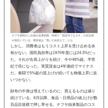
ナフサ原料のごみ袋が品薄状態、特例で「指定外でもＯＫ」の自治体
が相次いでいる。環境省は「買いだめ控えて」とも
しかし、消費者はもうコスト上昇を受け止める余
裕がない。国民負担率は1970年度には24.3%だっ
た。それが右肩上がりを続け、今や48%超。半世
紀で倍になった。実質賃金は4年連続でマイナス
だ。春闘で5%超の賃上げが続いても物価上昇に追
いつかない。
財布の中身は増えているのに、買えるものは減り
続けている。6月以降、食品・日用品の値上げが数
百品目規模で押し寄せる。ナフサ由来製品のコス