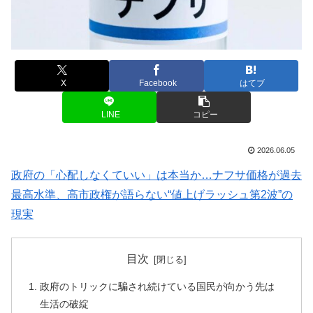
X
Facebook
はてブ
LINE
コピー
2026.06.05
政府の「心配しなくていい」は本当か…ナフサ価格が過去
最高水準、高市政権が語らない“値上げラッシュ第2波”の
現実
目次
政府のトリックに騙され続けている国民が向かう先は
生活の破綻