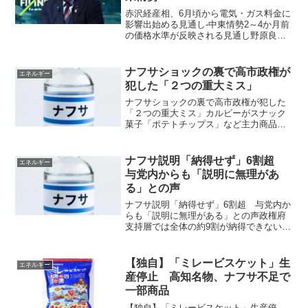
赤沢経産相、6月頃から電気・ガス料金に
影響出始める見通し-中東情勢2～4か月前
の価格水準が反映される見通し野原良明
2026年4月24日 at 10:54 JST 赤沢亮
正経済産業相は24日の閣議後会見で、中
東情勢を背景とした原油価格上昇...
ナフサショックの裏で高市政権が
エネルギー
犯した「２つの重大ミス」
ナフサショックの裏で高市政権が犯した
「２つの重大ミス」カルビーがスナック
菓子「ポテトチップス」など主力商品の
パッケージを白黒に変えると発表し、ネ
ットで大きな話題を呼んだ。パッケージ
変更の背景には、中東危機で印刷インク
ナフサ説明「納得せず」6割超
エネルギー
の原料である溶剤や樹脂の...
与党内からも「説明に無理があ
る」との声
ナフサ説明「納得せず」6割超 与党内か
らも「説明に無理がある」との声政権府
支持層では全体の約9割が納得できないと
いう。NNNと読売新聞が行った世論調査
で石油製品「ナフサ」について、政府
が、国内での供給に問題はないと説明し
【独自】「ミレービスケット」生
エネルギー
ていることに「納得で...
産停止 高知名物、ナフサ不足で
一部商品
【独自】「ミレービスケット」生産停