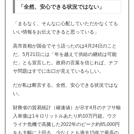
「全然、安心できる状況ではない」
「まもなく、そんなに心配していただかなくても
いい情報をお伝えできると思っている」
高市首相が国会でそう語ったのは4月24日のこと
だ。5月21日には「年を越えて供給の継続は可能
だ」とも宣言した。政府の言葉を信じれば、ナフ
サ問題はすでに出口が見えているらしい。
だが私は断言する。全然、安心できる状況ではな
い。
財務省の貿易統計（確速値）が示す4月のナフサ輸
入単価は1キロリットルあたり約10万円超。ウク
ライナ危機で高騰した2022年のピーク約85,000円
をも大幅に上回る、少なくとも過去15年で最高の