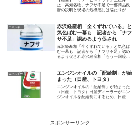
止 高知名物、ナフサ不足で一部商品政
府の説明と現場の危機感には隔たりがあ
る。 高知の名物菓子「ミレービスケッ
ト」の一部商品が、中東情勢悪化による
ナフサ不足の影響で生産停止になってい
赤沢経産相「全くずれている」と
エネルギー
ることが13日、製造・販売...
気色ばむ一幕も 記者から「ナフ
サ不足」認めるよう促され
赤沢経産相「全くずれている」と気色ば
む一幕も 記者から「ナフサ不足」認め
るよう促され赤沢経産相「もう一回繰り
返すが、全体量が足りているというのは
事実が違うのに意図的に言っていること
ではない」と語った。赤沢亮正経済産業
エンジンオイルの「配給制」が始
エネルギー
相は9日の閣議後記者会見...
まった（日産、トヨタ）
エンジンオイルの「配給制」が始まった
（日産、トヨタ）日産ディーラーがエン
ジンオイルを配給制にするため、日産車
のオイル交換が難しくなる可能性も状況
は悪化する一方だ。配給制が始まった燃
料危機を乗り切るのが少し難しくなりそ
うだ。今度は、本格的なエ...
スポンサーリンク