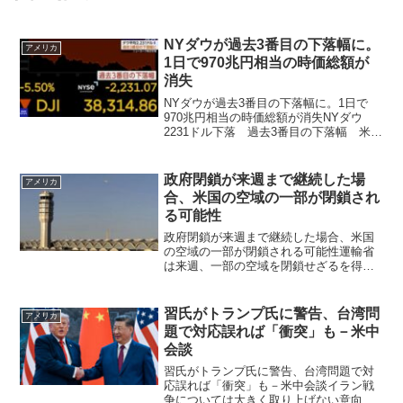
NYダウが過去3番目の下落幅に。
アメリカ
1日で970兆円相当の時価総額が
消失
NYダウが過去3番目の下落幅に。1日で
970兆円相当の時価総額が消失NYダウ
2231ドル下落 過去3番目の下落幅 米中
貿易摩擦激化懸念4日のニューヨーク株式
市場ではダウ平均株価が2231ドル下落
し、一日の下落幅としては過去3番目の大
政府閉鎖が来週まで継続した場
アメリカ
きさと...
合、米国の空域の一部が閉鎖され
る可能性
政府閉鎖が来週まで継続した場合、米国
の空域の一部が閉鎖される可能性運輸省
は来週、一部の空域を閉鎖せざるを得な
くなるかもしれない：ダフィー運輸長官
ショーン・ダフィー運輸長官は火曜日
（11月4日）、政府閉鎖が来週まで続いた
習氏がトランプ氏に警告、台湾問
アメリカ
場合、運輸省は国内の...
題で対応誤れば「衝突」も－米中
会談
習氏がトランプ氏に警告、台湾問題で対
応誤れば「衝突」も－米中会談イラン戦
争については大きく取り上げない意向を