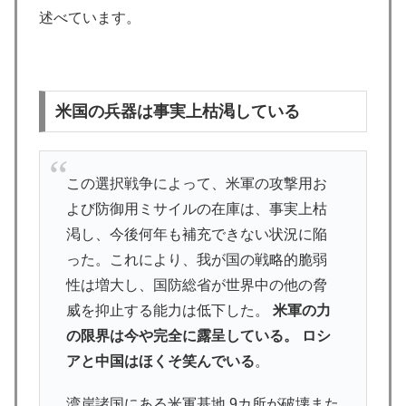
述べています。
米国の兵器は事実上枯渇している
この選択戦争によって、米軍の攻撃用お
よび防御用ミサイルの在庫は、事実上枯
渇し、今後何年も補充できない状況に陥
った。これにより、我が国の戦略的脆弱
性は増大し、国防総省が世界中の他の脅
威を抑止する能力は低下した。
米軍の力
の限界は今や完全に露呈している。 ロシ
アと中国はほくそ笑んでいる
。
湾岸諸国にある米軍基地 9カ所が破壊また