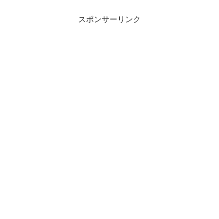
負けるとされる地上部隊を派遣するかど
うかが鍵。 ドナルド・ト...
スポンサーリンク