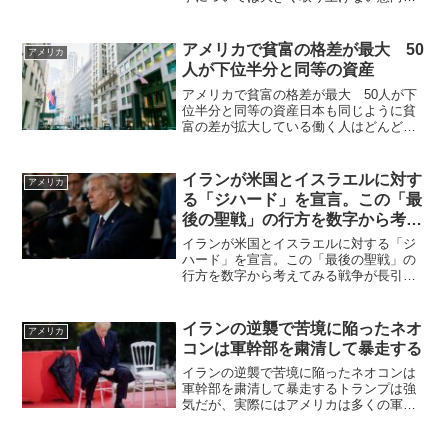
示していたトランプ米大統領と中国の習
近平国家主席は14日午前、北京の人民大
会堂での歓迎式典の後、会談に臨んだ。
アメリカで貧富の格差が最大 50
アメリカ
習氏は台湾問題を巡り、...
人が下位半分と同等の資産
アメリカで貧富の格差が最大 50人が下
位半分と同等の資産日本も同じように貧
富の差が拡大している働く人はどんどん
貧しく、働かない人がどんどん豊かにな
っているアメリカで貧富の格差が最大ニ
ュースでアメリカの金持ち50人の資産
イランが米国とイスラエルに対す
アメリカ
が、米国民の下位半分と...
る「ジハード」を宣言。この「最
後の聖戦」の行方を数字から考え
てみる
イランが米国とイスラエルに対する「ジ
ハード」を宣言。この「最後の聖戦」の
行方を数字から考えてみる戦争が長引け
ばアメリカにとって軍事的にも経済的に
も不利になり、兵器の枯渇は中国を有利
にする。ジハードの意味はいろいろとあ
イランの逆襲で苦境に陥ったネオ
アメリカ
るにしても、ここではあく...
コンは軍幹部を粛清して暴走する
イランの逆襲で苦境に陥ったネオコンは
軍幹部を粛清して暴走するトランプは強
気だが、実際にはアメリカは多くの軍事
施設と兵器が攻撃を受け敗戦に近づいて
いる。これはイスラエルも同じようだ。