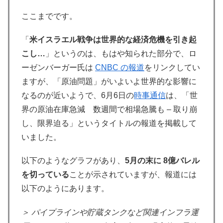
ここまでです。
「
米イスラエル戦争は世界的な経済危機を引き起
こし…
」というのは、もはや知られた部分で、ロ
ーゼンバーガー氏は
CNBC の報道
をリンクしてい
ますが、「原油問題」がいよいよ世界的な影響に
なるのが近いようで、6月6日の
時事通信
は、「世
界の原油在庫急減 数週間で相場急騰も – 取り崩
し、限界迫る」というタイトルの報道を掲載して
いました。
以下のようなグラフがあり、
5月の末に 8億バレル
を切っている
ことが示されていますが、報道には
以下のようにあります。
＞ パイプラインや貯蔵タンクなど関連インフラ運