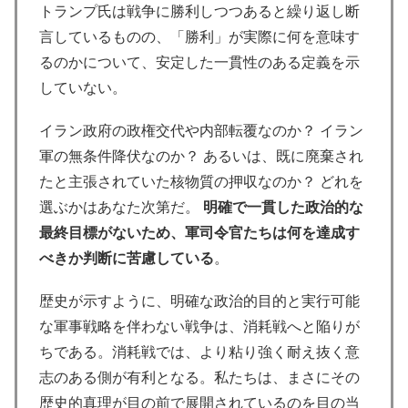
トランプ氏は戦争に勝利しつつあると繰り返し断
言しているものの、「勝利」が実際に何を意味す
るのかについて、安定した一貫性のある定義を示
していない。
イラン政府の政権交代や内部転覆なのか？ イラン
軍の無条件降伏なのか？ あるいは、既に廃棄され
たと主張されていた核物質の押収なのか？ どれを
選ぶかはあなた次第だ。
明確で一貫した政治的な
最終目標がないため、軍司令官たちは何を達成す
べきか判断に苦慮している
。
歴史が示すように、明確な政治的目的と実行可能
な軍事戦略を伴わない戦争は、消耗戦へと陥りが
ちである。消耗戦では、より粘り強く耐え抜く意
志のある側が有利となる。私たちは、まさにその
歴史的真理が目の前で展開されているのを目の当