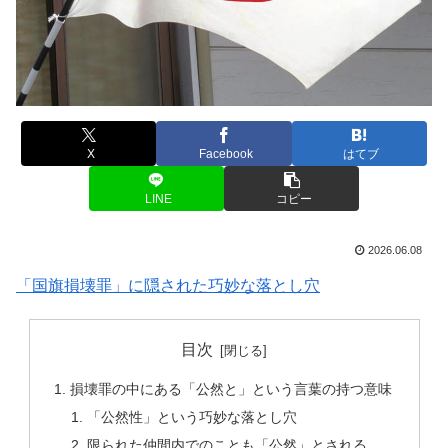
X
Facebook
はてブ
LINE
コピー
2026.06.08
「国旗損壊罪」に隠された巧妙な落とし穴
目次
損壊罪の中にある「公然と」という言葉の持つ意味
「公然性」という巧妙な落とし穴
限られた仲間内でのことも「公然」とされる