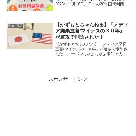
2025年11月18日。日本の20年国債利回り
が2.75%に到達。観測史上最高。 この数
字ひとつで、あなたの退職資金を可能に
した30年の時代が終わった。日本の政府
債務残...
【かずもとちゃんねる】「メディ
政治・経済
ア廃棄宣言/マイナスの３０年」
が速攻で削除された！
【かずもとちゃんねる】「メディア廃棄
宣言/マイナスの３０年」が速攻で削除さ
れた！ノーパンしゃぶしゃぶ事件で大蔵
省が解体され、アメリカ支店財務省が誕
生！その後の失われた30年はアメリカの
指示？今日半日かけてYouTubeに１つア
ップしたのだが...
スポンサーリンク