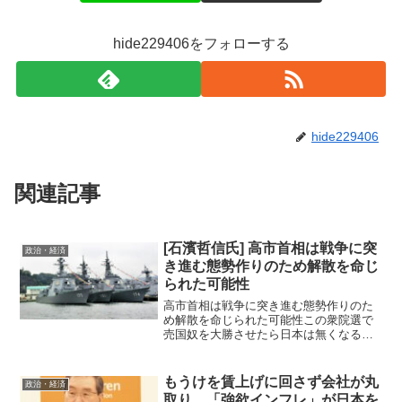
hide229406をフォローする
hide229406
関連記事
[石濱哲信氏] 高市首相は戦争に突
政治・経済
き進む態勢作りのため解散を命じ
られた可能性
高市首相は戦争に突き進む態勢作りのた
め解散を命じられた可能性この衆院選で
売国奴を大勝させたら日本は無くなる
高市首相の衆院解散について、石濱哲信
氏がその真意を推察されていました。
「急な解散は、高市首相の考えではない
もうけを賃上げに回さず会社が丸
政治・経済
と考えている。世界がおかし...
取り…「強欲インフレ」が日本を