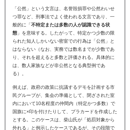
「公然」という文言は、名誉毀損罪や公然わいせ
つ罪など、刑事法でよく使われる文言であり、一
般的に「
不特定または多数の人が認識できる状
態
」を意味する。したがって、特定かつ少数の限
られた知人しかいない密室での行為は「公然」と
はならない（なお、実務では数名までが少数であ
り、それを超えると多数と評価される。具体的に
は、数人家族などが非公然となる典型例であ
る）。
例えば、政府の政策に抗議するデモを計画する市
民グループが、集会の準備として、閉ざされた室
内において10名程度の仲間内（特定かつ多数）で
国旗に×印を付けたりして、プラカードを作成した
とする。このケースは、柴山氏が「処罰対象から
外れる」と例示したケースであるが、その段階で