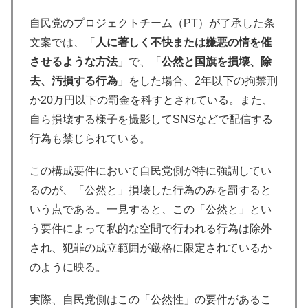
自民党のプロジェクトチーム（PT）が了承した条
文案では、「
人に著しく不快または嫌悪の情を催
させるような方法
」で、「
公然と国旗を損壊、除
去、汚損する行為
」をした場合、2年以下の拘禁刑
か20万円以下の罰金を科すとされている。また、
自ら損壊する様子を撮影してSNSなどで配信する
行為も禁じられている。
この構成要件において自民党側が特に強調してい
るのが、「公然と」損壊した行為のみを罰すると
いう点である。一見すると、この「公然と」とい
う要件によって私的な空間で行われる行為は除外
され、犯罪の成立範囲が厳格に限定されているか
のように映る。
実際、自民党側はこの「公然性」の要件があるこ