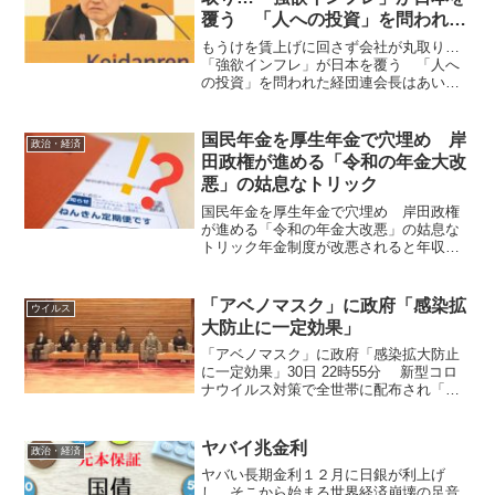
覆う 「人への投資」を問われた
経団連会長は
もうけを賃上げに回さず会社が丸取り…
「強欲インフレ」が日本を覆う 「人へ
の投資」を問われた経団連会長はあいま
いな回答に終始する十倉会長 長引く物
価高は、企業による必要以上の値上げが
要因との見方が出ている。企業がコスト
国民年金を厚生年金で穴埋め 岸
政治・経済
増加分を上回る値上げで収...
田政権が進める「令和の年金大改
悪」の姑息なトリック
国民年金を厚生年金で穴埋め 岸田政権
が進める「令和の年金大改悪」の姑息な
トリック年金制度が改悪されると年収で
20万以上減らされる“100年安心”を掲げた
「平成の年金改革」では保険料が13年間
にわたって毎年引き上げられたうえ、年
「アベノマスク」に政府「感染拡
ウイルス
金支給額を“自...
大防止に一定効果」
「アベノマスク」に政府「感染拡大防止
に一定効果」30日 22時55分 新型コロ
ナウイルス対策で全世帯に配布され「ア
ベノマスク」とも呼ばれた布マスクの性
能に関する野党議員の質問主意書に対
し、政府は「感染拡大の防止に一定の効
ヤバイ兆金利
政治・経済
果を有する」とした...
ヤバい長期金利１２月に日銀が利上げ
し、そこから始まる世界経済崩壊の足音