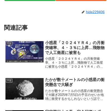
hide229406
関連記事
小惑星「２０２４ＹＲ４」の月衝
宇宙
突確率、４・３％に上昇…飛散物
で人工衛星に被害も
小惑星「２０２４ＹＲ４」の月衝突確
率、４・３％に上昇…飛散物で人工衛星
に被害も小惑星「２０２４ＹＲ４」の月
衝突確率、４・３％に上昇…飛散物で人
工衛星に被害も 小惑星「２０２４ＹＲ
４」の月衝突確率、４・３％に上昇…飛
たかが数十メートルの小惑星の衝
宇宙
散物で人工衛星に被害も（...
突懸念で大騒ぎ
たかが数十メートルの小惑星の衝突懸念
で大騒ぎ2025年7月5日の予言のせいか地
球に衝突するかもしれないという話で持
ち切り。結構以前から報じられている「
2032年に小惑星が衝突する可能性があ
る」という話ですが、最近、その確率が