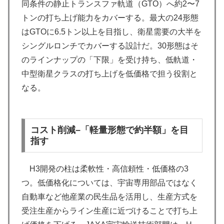
同条件の静止トランスファ軌道（GTO）へ約2〜7
トンの打ち上げ能力をカバーする。最大の24形態
はGTOに6.5トン以上を目指し、衛星需要の大半を
シングルロンチでカバーする設計だ。30形態はそ
のラインナップの「下限」を受け持ち、低軌道・
中型衛星クラスの打ち上げを低価格で担う役割と
なる。
コスト削減–「軽量形態で約半額」を目
指す
H3開発の柱は柔軟性・高信頼性・低価格の3
つ。低価格化については、宇宙専用部品ではなく
自動車など他産業の民生品を活用し、生産方式を
受注生産からライン生産に近づけることで打ち上