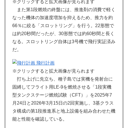
※クリックすると拡大画像が見られます
また第1段燃焼の終盤には、推進剤の消費で軽く
なった機体の加速度増加を抑えるため、推力を約
66％に絞る「スロットリング」を行う。22形態で
は約20秒間だったが、30形態では約60秒間と長く
なる。スロットリング自体は3号機で飛行実証済み
だ。
飛行計画
※クリックすると拡大画像が見られます
打ち上げに先立ち、種子島では実機を発射台に
固縛してフライト用LE-9を燃焼させる「1段実機
型タンクステージ燃焼試験（CFT）」を2025年7
月24日と2026年3月15日の2回実施し、3基クラス
タ構成の第1段推進系と地上設備を組み合わせた機
能と性能を確認している。