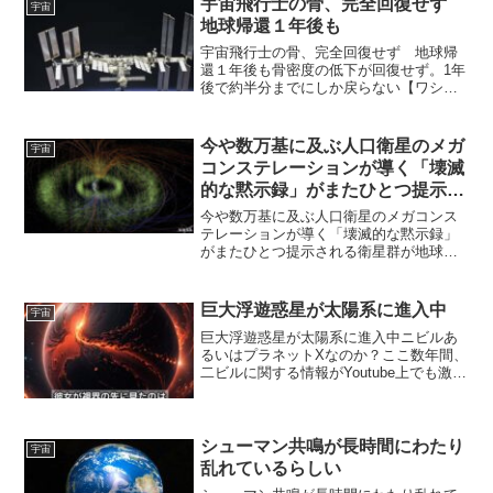
宇宙飛行士の骨、完全回復せず
宇宙
3.2％にア...
地球帰還１年後も
宇宙飛行士の骨、完全回復せず 地球帰
還１年後も骨密度の低下が回復せず。1年
後で約半分までにしか戻らない【ワシン
トン・ロイター時事】国際宇宙ステーシ
ョン（ＩＳＳ）に長期滞在した宇宙飛行
士の骨を分析したところ、地球帰還後も
今や数万基に及ぶ人口衛星のメガ
宇宙
骨密度の低下が完全には...
コンステレーションが導く「壊滅
的な黙示録」がまたひとつ提示さ
れる
今や数万基に及ぶ人口衛星のメガコンス
テレーションが導く「壊滅的な黙示録」
がまたひとつ提示される衛星群が地球の
低軌道を崩壊させる可能性があるという
論文現在、宇宙空間にある人工衛星は大
変な数で増え続けています。2022年まで
巨大浮遊惑星が太陽系に進入中
宇宙
の時点で以下の状況で...
巨大浮遊惑星が太陽系に進入中ニビルあ
るいはプラネットXなのか？ここ数年間、
二ビルに関する情報がYoutube上でも激減
しましたが、私も過去にこのブログで二
ビル或いはプラネットXが地球に接近中と
いう海外記事（動画）を何度かご紹介し
ました。二ビ...
シューマン共鳴が長時間にわたり
宇宙
乱れているらしい