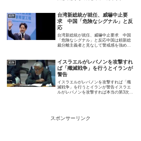
スラエルはガザ地区を占領し、すべての
「不法占拠者」を殺害するという恐ろし
い計画を承認した。ベンヤミン・ネタニ
台湾新総統が就任、威嚇中止要
戦争
ヤフ首相は、ガザ地区の完全...
求 中国「危険なシグナル」と反
応
台湾新総統が就任、威嚇中止要求 中国
「危険なシグナル」と反応中国は頼新総
裁分離主義者と見なして警戒感を強めて
いる。By ロイター編集2024年5月20日午
後 6:30 GMT+95日前更新 - １月の台湾総
統選で勝利した民主進歩党（民進党...
イスラエルがレバノンを攻撃すれ
戦争
ば「殲滅戦争」を行うとイランが
警告
イスラエルがレバノンを攻撃すれば「殲
滅戦争」を行うとイランが警告イスラエ
ルがレバノンを攻撃すれば本当の第3次世
界大戦の幕開けになる可能性が高い。
イランの国連代表部は、イスラエルに対
し、レバノンへの「全面的な軍事侵攻」
を警告し、それが起これ...
スポンサーリンク