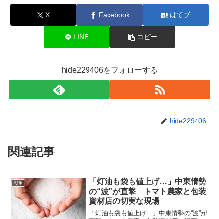
X
Facebook
はてブ
LINE
コピー
hide229406をフォローする
hide229406
関連記事
「灯油も袋も値上げ…」中東情勢
戦争
の“波”が直撃 トマト農家と包装
資材店の切実な現場
「灯油も袋も値上げ…」中東情勢の“波”が