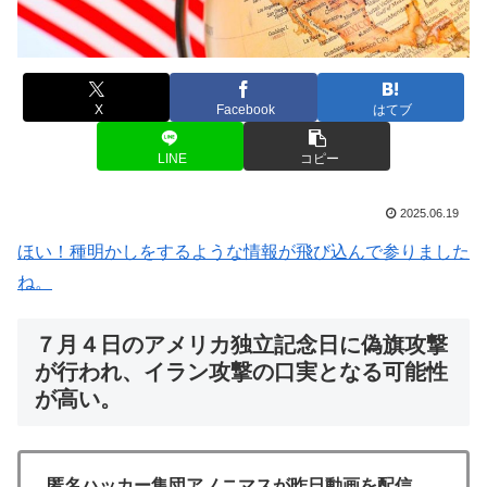
X
Facebook
はてブ
LINE
コピー
2025.06.19
ほい！種明かしをするような情報が飛び込んで参りました
ね。
７月４日のアメリカ独立記念日に偽旗攻撃
が行われ、イラン攻撃の口実となる可能性
が高い。
匿名ハッカー集団アノニマスが昨日動画を配信。