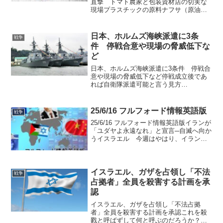
直撃 トマト農家と包装資材店の切実な
現場プラスチックの原料ナフサ（原油か
ら作られる）不足が原因中東情勢の長期
化が、鹿児島県内の農家や流通現場にも
静かな打撃を与え始めている。さつま町
日本、ホルムズ海峡派遣に3条
戦争
のトマト農家は灯油価...
件 停戦合意や現場の脅威低下な
ど
日本、ホルムズ海峡派遣に3条件 停戦合
意や現場の脅威低下など停戦成立後であ
れば自衛隊派遣可能と言う見方
も・・・。 日本政府がイランによって
事実上封鎖されたホルムズ海峡への自衛
隊派遣を巡り、3条件を設けたことが分か
25/6/16 フルフォード情報英語版
戦争
った。（1）米国とイランの停...
25/6/16 フルフォード情報英語版イランが
「ユダヤよ永遠なれ」と宣言─自滅へ向か
うイスラエル 今週はやはり、イラン・
イスラエル戦争に関する情報が多く載せ
られていました。イランへの攻撃は、
「ハザール・マフィアが第三次世界大戦
を引き起こし、...
イスラエル、ガザを占領し「不法
戦争
占拠者」全員を殺害する計画を承
認
イスラエル、ガザを占領し「不法占拠
者」全員を殺害する計画を承認これを殺
戮と呼ばずして何と呼ぶのだろうか？イ