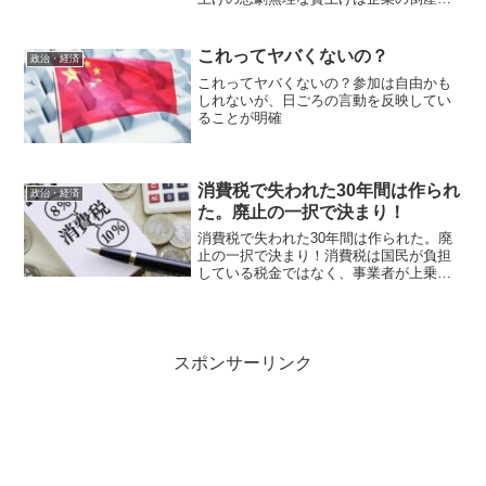
増やし失業率を上げる結果になる「最低
賃金アップ」と聞くと、誰もがいいこと
だと感じるでしょう。しかし、経済の現
これってヤバくないの？
政治・経済
実を無視した無理な...
これってヤバくないの？参加は自由かも
しれないが、日ごろの言動を反映してい
ることが明確
消費税で失われた30年間は作られ
政治・経済
た。廃止の一択で決まり！
消費税で失われた30年間は作られた。廃
止の一択で決まり！消費税は国民が負担
している税金ではなく、事業者が上乗せ
して納付している税金だと国民に知られ
るのが怖い財務省平成元年4月に導入され
たけど法人税減税の財源だよな(笑)レジが
どうのこうの言っ...
スポンサーリンク