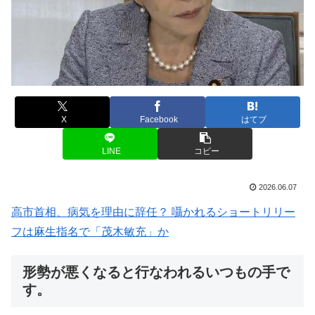
X
Facebook
はてブ
LINE
コピー
2026.06.07
高市首相、病気を理由に辞任？ 囁かれるショートリリー
フは麻生指名で「茂木敏充」か
形勢が悪くなると行なわれるいつもの手で
す。