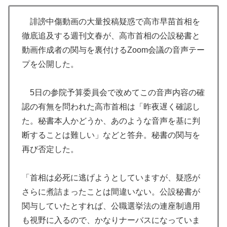
誹謗中傷動画の大量投稿疑惑で高市早苗首相を
徹底追及する週刊文春が、高市首相の公設秘書と
動画作成者の関与を裏付けるZoom会議の音声テー
プを公開した。
5日の参院予算委員会で改めてこの音声内容の確
認の有無を問われた高市首相は「昨夜遅く確認し
た。秘書本人かどうか、あのような音声を基に判
断することは難しい」などと答弁。秘書の関与を
再び否定した。
「首相は必死に逃げようとしていますが、疑惑が
さらに煮詰まったことは間違いない。公設秘書が
関与していたとすれば、公職選挙法の連座制適用
も視野に入るので、かなりナーバスになっていま