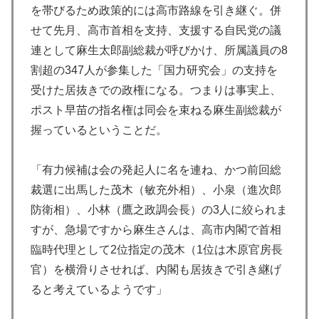
を帯びるため政策的には高市路線を引き継ぐ。併
せて先月、高市首相を支持、支援する自民党の議
連として麻生太郎副総裁が呼びかけ、所属議員の8
割超の347人が参集した「国力研究会」の支持を
受けた居抜きでの政権になる。つまりは事実上、
ポスト早苗の指名権は同会を束ねる麻生副総裁が
握っているということだ。
「有力候補は会の発起人に名を連ね、かつ前回総
裁選に出馬した茂木（敏充外相）、小泉（進次郎
防衛相）、小林（鷹之政調会長）の3人に絞られま
すが、急場ですから麻生さんは、高市内閣で首相
臨時代理として2位指定の茂木（1位は木原官房長
官）を横滑りさせれば、内閣も居抜きで引き継げ
ると考えているようです」