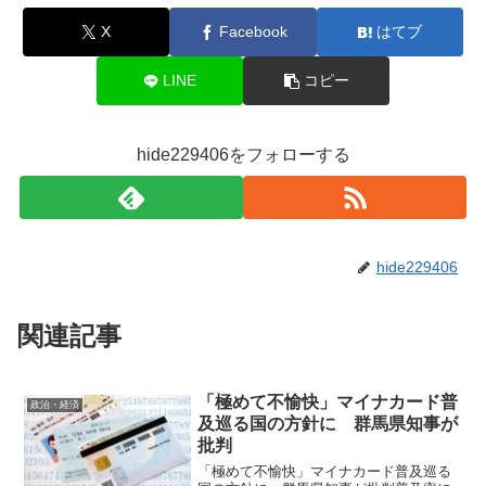
X
Facebook
はてブ
LINE
コピー
hide229406をフォローする
hide229406
関連記事
「極めて不愉快」マイナカード普
政治・経済
及巡る国の方針に 群馬県知事が
批判
「極めて不愉快」マイナカード普及巡る