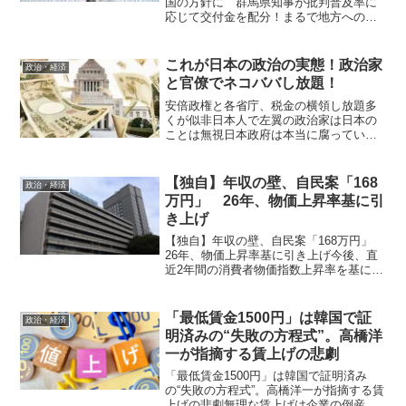
国の方針に 群馬県知事が批判普及率に
応じて交付金を配分！まるで地方への恫
喝！ マイナンバーカードの普及促進の
ため、政府が自治体ごとのカード交付率
に応じて交付金の配分を検討していると
これが日本の政治の実態！政治家
政治・経済
の一部報道について、群馬...
と官僚でネコババし放題！
安倍政権と各省庁、税金の横領し放題多
くが似非日本人で左翼の政治家は日本の
ことは無視日本政府は本当に腐っていま
すね。やはり官僚も政治家も頭の中はカ
ネと権力しかありません。彼らは国民を
守るのではなく自分たちの富と権力を守
【独自】年収の壁、自民案「168
政治・経済
るために税金を横領しまく...
万円」 26年、物価上昇率基に引
き上げ
【独自】年収の壁、自民案「168万円」
26年、物価上昇率基に引き上げ今後、直
近2年間の消費者物価指数上昇率を基に2
年に1回引き上げる 所得税が生じる「年
収の壁」の引き上げに関し、自民党が検
討している見直し案が11日、判明した。
「最低賃金1500円」は韓国で証
政治・経済
壁を構成する...
明済みの“失敗の方程式”。高橋洋
一が指摘する賃上げの悲劇
「最低賃金1500円」は韓国で証明済み
の“失敗の方程式”。高橋洋一が指摘する賃
上げの悲劇無理な賃上げは企業の倒産を